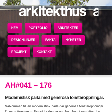
HEM
PORTFOLIO
ARKITEKTER
DESIGNLINJER
FAKTA
NYHETER
PROJEKT
KONTAKT
AH#041 – 176
Modernistisk pärla med generösa fönsteröppningar.
Välkommen till en modernistisk pärla där generösa fönsteröppningar
längs bottenplanets långsidor öppnar upp hela huset och låter den