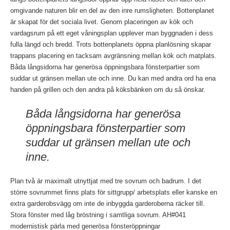
AH#041
omgivande naturen blir en del av den inre rumsligheten. Bottenplanet
är skapat för det sociala livet. Genom placeringen av kök och
vardagsrum på ett eget våningsplan upplever man byggnaden i dess
fulla längd och bredd. Trots bottenplanets öppna planlösning skapar
trappans placering en tacksam avgränsning mellan kök och matplats.
Båda långsidorna har generösa öppningsbara fönsterpartier som
suddar ut gränsen mellan ute och inne. Du kan med andra ord ha ena
handen på grillen och den andra på köksbänken om du så önskar.
– 176
Båda långsidorna har generösa
öppningsbara fönsterpartier som
suddar ut gränsen mellan ute och
inne.
Plan två är maximalt utnyttjat med tre sovrum och badrum. I det
större sovrummet finns plats för sittgrupp/ arbetsplats eller kanske en
extra garderobsvägg om inte de inbyggda garderoberna räcker till.
Stora fönster med låg bröstning i samtliga sovrum. AH#041
modernistisk pärla med generösa fönsteröppningar