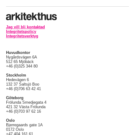
Jag vill bli kontaktad
Integritetspolicy
Integritetsverktyg
Huvudkontor
Nygårdsvägen 6A
512 65 Mjöbäck
+46 (0)325 344 80
Stockholm
Hedevägen 6
132 37 Saltsjö Boo
+46 (0)706 63 42 41
Göteborg
Frölunda Smedjegata 4
421 32 Västa Frölunda
+46 (0)703 97 62 16
Oslo
Bjerregaards gate 1A
0172 Oslo
+47 404 161 61