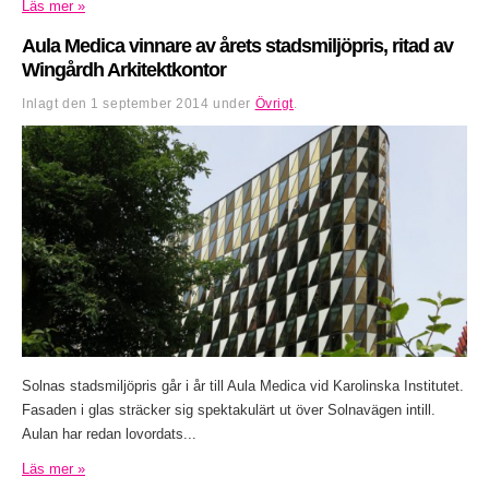
Läs mer »
Aula Medica vinnare av årets stadsmiljöpris, ritad av
Wingårdh Arkitektkontor
Inlagt den
1 september 2014
under
Övrigt
.
Solnas stadsmiljöpris går i år till Aula Medica vid Karolinska Institutet.
Fasaden i glas sträcker sig spektakulärt ut över Solnavägen intill.
Aulan har redan lovordats...
Läs mer »