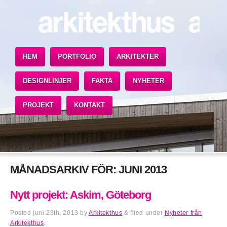
HEM
PORTFOLIO
ARKITEKTER
DESIGNLINJER
FAKTA
NYHETER
PROJEKT
KONTAKT
MÅNADSARKIV FÖR:
JUNI 2013
Nytt projekt: Askim, Göteborg
Posted
juni 28th, 2013
by
Arkitekthus
&
filed under
Nyheter från
Arkitekthus
.