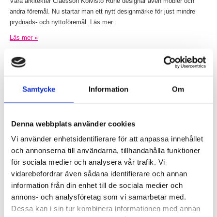
Våra arkitekter Claesson Koivisto Rune designar även möbler och
andra föremål. Nu startar man ett nytt designmärke för just mindre
prydnads- och nyttoföremål. Läs mer.
Läs mer »
Prisad tapetdesign av Claesson Koivisto Rune
Inlagt den
26 januari 2015
under
Övrigt
.
Samtycke
Information
Om
Denna webbplats använder cookies
Vi använder enhetsidentifierare för att anpassa innehållet
och annonserna till användarna, tillhandahålla funktioner
för sociala medier och analysera vår trafik. Vi
vidarebefordrar även sådana identifierare och annan
information från din enhet till de sociala medier och
Engblad & Co, från Eco Wallpaper, har vunnit en utmärkelse i 2015
annons- och analysföretag som vi samarbetar med.
års upplaga av Wallpaper* Design Award för tapeten Blur, med design
Dessa kan i sin tur kombinera informationen med annan
av Claesson...