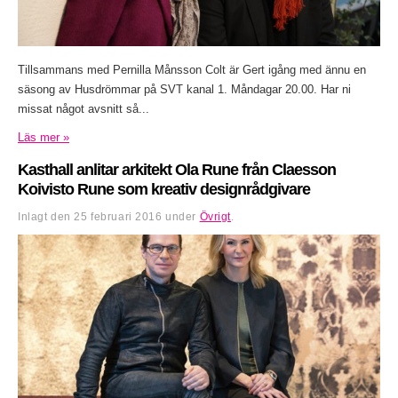
Tillsammans med Pernilla Månsson Colt är Gert igång med ännu en
säsong av Husdrömmar på SVT kanal 1. Måndagar 20.00. Har ni
missat något avsnitt så...
Läs mer »
Kasthall anlitar arkitekt Ola Rune från Claesson
Koivisto Rune som kreativ designrådgivare
Inlagt den
25 februari 2016
under
Övrigt
.