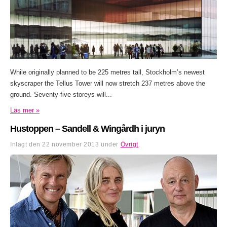
While originally planned to be 225 metres tall, Stockholm’s newest
skyscraper the Tellus Tower will now stretch 237 metres above the
ground. Seventy-five storeys will...
Läs mer »
Hustoppen – Sandell & Wingårdh i juryn
Inlagt den
22 november 2013
under
Övrigt
.