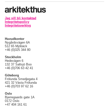
Jag vill bli kontaktad
Integritetspolicy
Integritetsverktyg
Huvudkontor
Nygårdsvägen 6A
512 65 Mjöbäck
+46 (0)325 344 80
Stockholm
Hedevägen 6
132 37 Saltsjö Boo
+46 (0)706 63 42 41
Göteborg
Frölunda Smedjegata 4
421 32 Västa Frölunda
+46 (0)703 97 62 16
Oslo
Bjerregaards gate 1A
0172 Oslo
+47 404 161 61