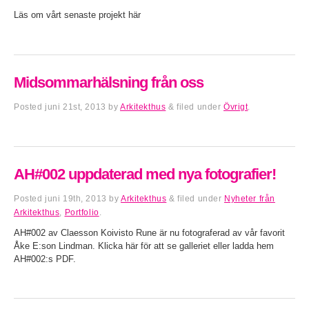
Läs om vårt senaste projekt här
Midsommarhälsning från oss
Posted
juni 21st, 2013
by
Arkitekthus
&
filed under
Övrigt
.
AH#002 uppdaterad med nya fotografier!
Posted
juni 19th, 2013
by
Arkitekthus
&
filed under
Nyheter från
Arkitekthus
,
Portfolio
.
AH#002 av Claesson Koivisto Rune är nu fotograferad av vår favorit
Åke E:son Lindman. Klicka här för att se galleriet eller ladda hem
AH#002:s PDF.