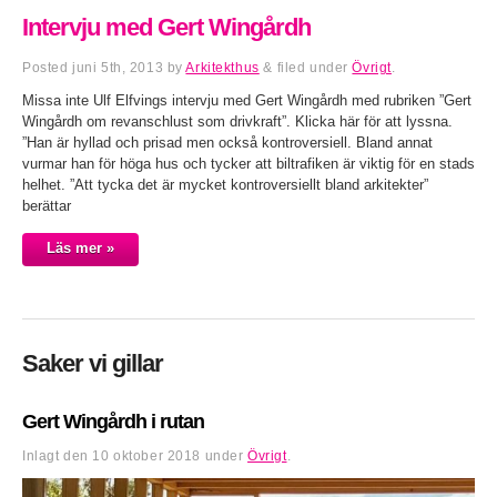
Intervju med Gert Wingårdh
Posted
juni 5th, 2013
by
Arkitekthus
&
filed under
Övrigt
.
Missa inte Ulf Elfvings intervju med Gert Wingårdh med rubriken ”Gert
Wingårdh om revanschlust som drivkraft”. Klicka här för att lyssna.
”Han är hyllad och prisad men också kontroversiell. Bland annat
vurmar han för höga hus och tycker att biltrafiken är viktig för en stads
helhet. ”Att tycka det är mycket kontroversiellt bland arkitekter”
berättar
Läs mer »
Saker vi gillar
Gert Wingårdh i rutan
Inlagt den
10 oktober 2018
under
Övrigt
.