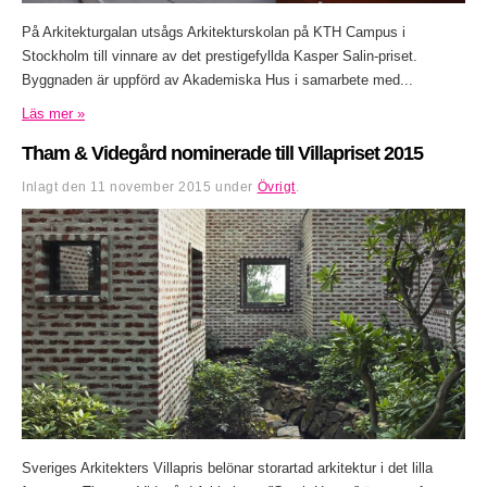
På Arkitekturgalan utsågs Arkitekturskolan på KTH Campus i
Stockholm till vinnare av det prestigefyllda Kasper Salin-priset.
Byggnaden är uppförd av Akademiska Hus i samarbete med...
Läs mer »
Tham & Videgård nominerade till Villapriset 2015
Inlagt den
11 november 2015
under
Övrigt
.
Sveriges Arkitekters Villapris belönar storartad arkitektur i det lilla