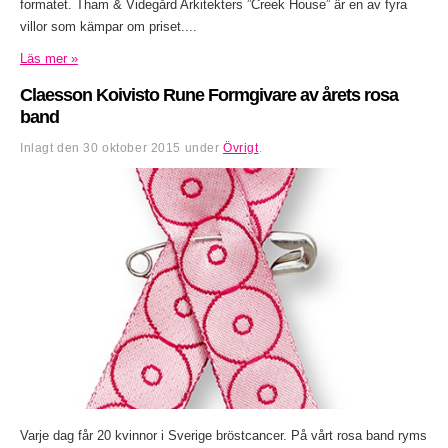
formatet. Tham & Videgård Arkitekters ”Creek House” är en av fyra
villor som kämpar om priset....
Läs mer »
Claesson Koivisto Rune Formgivare av årets rosa
band
Inlagt den
30 oktober 2015
under
Övrigt
.
Varje dag får 20 kvinnor i Sverige bröstcancer. På vårt rosa band ryms