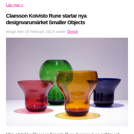
Läs mer »
Claesson Koivisto Rune startar nya
designvarumärket Smaller Objects
Inlagt den
16 februari 2015
under
Övrigt
.