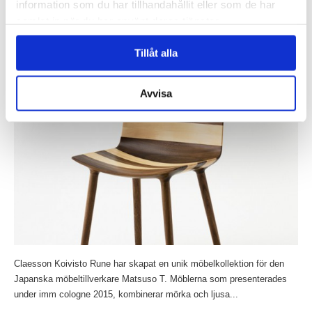
information som du har tillhandahållit eller som de har
samlat in när du har använt deras tjänster.
Läs mer »
Claesson Koivisto Rune gör randig möbelkollektion
Tillåt alla
för Matsuso T
Inlagt den
20 januari 2015
under
Övrigt
.
Avvisa
Claesson Koivisto Rune har skapat en unik möbelkollektion för den
Japanska möbeltillverkare Matsuso T. Möblerna som presenterades
under imm cologne 2015, kombinerar mörka och ljusa...