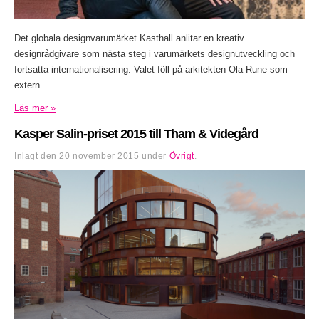
Det globala designvarumärket Kasthall anlitar en kreativ
designrådgivare som nästa steg i varumärkets designutveckling och
fortsatta internationalisering. Valet föll på arkitekten Ola Rune som
extern...
Läs mer »
Kasper Salin-priset 2015 till Tham & Videgård
Inlagt den
20 november 2015
under
Övrigt
.