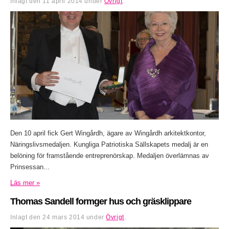
Inlagt den
11 april 2014
under
Övrigt
.
Den 10 april fick Gert Wingårdh, ägare av Wingårdh arkitektkontor,
Näringslivsmedaljen. Kungliga Patriotiska Sällskapets medalj är en
belöning för framstående entreprenörskap. Medaljen överlämnas av
Prinsessan...
Läs mer »
Thomas Sandell formger hus och gräsklippare
Inlagt den
24 mars 2014
under
Övrigt
.