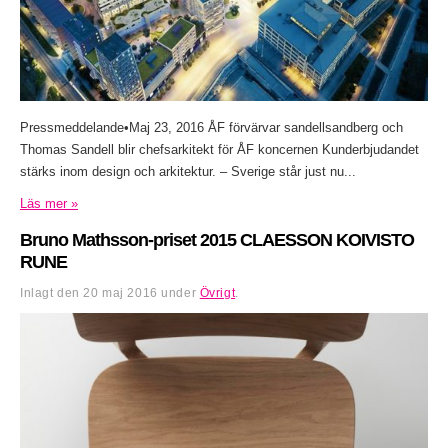
Pressmeddelande•Maj 23, 2016 ÅF förvärvar sandellsandberg och
Thomas Sandell blir chefsarkitekt för ÅF koncernen Kunderbjudandet
stärks inom design och arkitektur. – Sverige står just nu...
Läs mer »
Bruno Mathsson-priset 2015 CLAESSON KOIVISTO
RUNE
Inlagt den
20 maj 2016
under
Övrigt
.