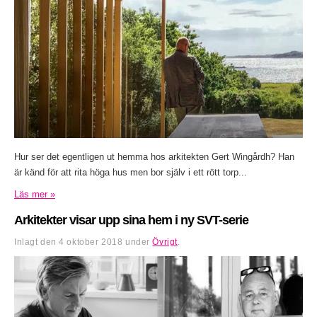
Hur ser det egentligen ut hemma hos arkitekten Gert Wingårdh? Han
är känd för att rita höga hus men bor själv i ett rött torp...
Läs mer »
Arkitekter visar upp sina hem i ny SVT-serie
Inlagt den
4 oktober 2018
under
Övrigt
.