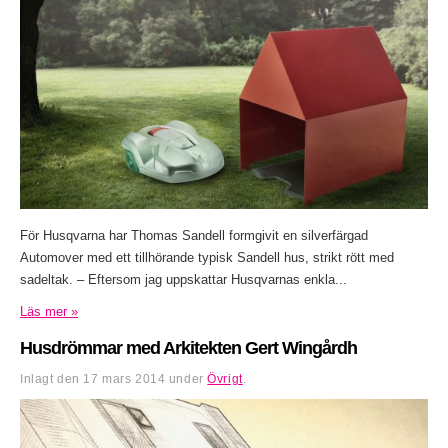
För Husqvarna har Thomas Sandell formgivit en silverfärgad
Automover med ett tillhörande typisk Sandell hus, strikt rött med
sadeltak. – Eftersom jag uppskattar Husqvarnas enkla...
Läs mer »
Husdrömmar med Arkitekten Gert Wingårdh
Inlagt den
17 mars 2014
under
Övrigt
.