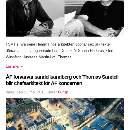
I SVT:s nya serie Hemma hos arkitekten öppnar sex arkitekter
dörrarna till sina egenritade hus. De sex är Sanna Hederus, Gert
Wingårdh, Andreas Martin-Löf, Thomas...
Läs mer »
ÅF förvärvar sandellsandberg och Thomas Sandell
blir chefsarkitekt för ÅF koncernen
Inlagt den
23 maj 2016
under
Övrigt
.