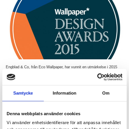
Engblad & Co, från Eco Wallpaper, har vunnit en utmärkelse i 2015
års upplaga av Wallpaper* Design Award för tapeten Blur, med design
av Claesson...
Läs mer »
Samtycke
Information
Om
Claesson Koivisto Rune gör randig möbelkollektion
för Matsuso T
Denna webbplats använder cookies
Inlagt den
20 januari 2015
under
Övrigt
.
Vi använder enhetsidentifierare för att anpassa innehållet