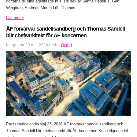
dörrarna till sina egenritade hus. De sex är Sanna Hederus, Gert
Wingårdh, Andreas Martin-Löf, Thomas...
Läs mer »
ÅF förvärvar sandellsandberg och Thomas Sandell
blir chefsarkitekt för ÅF koncernen
Inlagt den
23 maj 2016
under
Övrigt
.
Pressmeddelande•Maj 23, 2016 ÅF förvärvar sandellsandberg och
Thomas Sandell blir chefsarkitekt för ÅF koncernen Kunderbjudandet