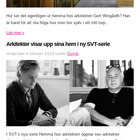
Hur ser det egentligen ut hemma hos arkitekten Gert Wingårdh? Han
är känd för att rita höga hus men bor själv i ett rött torp...
Läs mer »
Arkitekter visar upp sina hem i ny SVT-serie
Inlagt den
4 oktober 2018
under
Övrigt
.
I SVT:s nya serie Hemma hos arkitekten öppnar sex arkitekter