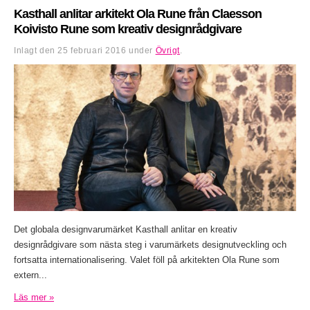
Kasthall anlitar arkitekt Ola Rune från Claesson
Koivisto Rune som kreativ designrådgivare
Inlagt den
25 februari 2016
under
Övrigt
.
Det globala designvarumärket Kasthall anlitar en kreativ
designrådgivare som nästa steg i varumärkets designutveckling och
fortsatta internationalisering. Valet föll på arkitekten Ola Rune som
extern...
Läs mer »