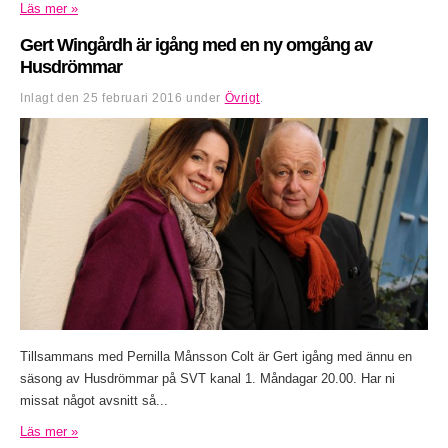
Läs mer »
Gert Wingårdh är igång med en ny omgång av
Husdrömmar
Inlagt den
25 februari 2016
under
Övrigt
.
Tillsammans med Pernilla Månsson Colt är Gert igång med ännu en
säsong av Husdrömmar på SVT kanal 1. Måndagar 20.00. Har ni
missat något avsnitt så...
Läs mer »