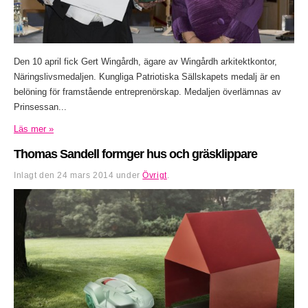
Den 10 april fick Gert Wingårdh, ägare av Wingårdh arkitektkontor,
Näringslivsmedaljen. Kungliga Patriotiska Sällskapets medalj är en
belöning för framstående entreprenörskap. Medaljen överlämnas av
Prinsessan...
Läs mer »
Thomas Sandell formger hus och gräsklippare
Inlagt den
24 mars 2014
under
Övrigt
.