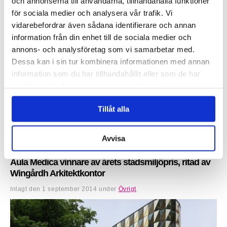
och annonserna till användarna, tillhandahålla funktioner
för sociala medier och analysera vår trafik. Vi
vidarebefordrar även sådana identifierare och annan
information från din enhet till de sociala medier och
annons- och analysföretag som vi samarbetar med.
Dessa kan i sin tur kombinera informationen med annan
information som du har tillhandahållit eller som de har
samlat in när du har använt deras tjänster.
Claesson Koivisto Rune har skapat en unik möbelkollektion för den
Tillåt alla
Japanska möbeltillverkare Matsuso T. Möblerna som presenterades
under imm cologne 2015, kombinerar mörka och ljusa...
Avvisa
Läs mer »
Aula Medica vinnare av årets stadsmiljöpris, ritad av
Wingårdh Arkitektkontor
Inlagt den
1 september 2014
under
Övrigt
.