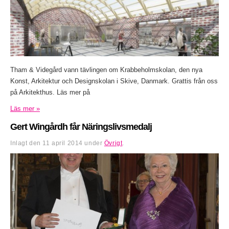
Tham & Videgård vann tävlingen om Krabbeholmskolan, den nya
Konst, Arkitektur och Designskolan i Skive, Danmark. Grattis från oss
på Arkitekthus. Läs mer på
Läs mer »
Gert Wingårdh får Näringslivsmedalj
Inlagt den
11 april 2014
under
Övrigt
.