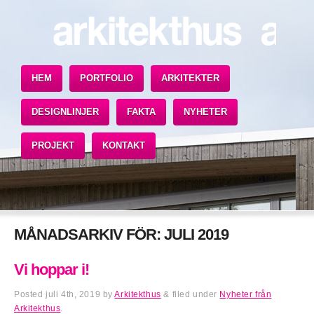
HEM
PORTFOLIO
ARKITEKTER
DESIGNLINJER
FAKTA
NYHETER
PROJEKT
KONTAKT
MÅNADSARKIV FÖR:
JULI 2019
Vi hoppar i!
Posted
juli 4th, 2019
by
Arkitekthus
&
filed under
Nyheter från
Arkitekthus
.