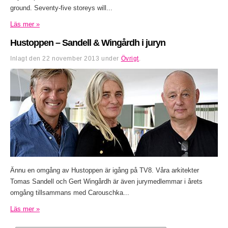
ground. Seventy-five storeys will...
Läs mer »
Hustoppen – Sandell & Wingårdh i juryn
Inlagt den
22 november 2013
under
Övrigt
.
Ännu en omgång av Hustoppen är igång på TV8. Våra arkitekter
Tomas Sandell och Gert Wingårdh är även jurymedlemmar i årets
omgång tillsammans med Carouschka...
Läs mer »