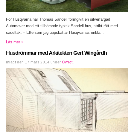
För Husqvarna har Thomas Sandell formgivit en silverfärgad
Automover med ett tillhörande typisk Sandell hus, strikt rött med
sadeltak. – Eftersom jag uppskattar Husqvarnas enkla...
Läs mer »
Husdrömmar med Arkitekten Gert Wingårdh
Inlagt den
17 mars 2014
under
Övrigt
.