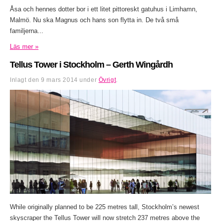
Åsa och hennes dotter bor i ett litet pittoreskt gatuhus i Limhamn,
Malmö. Nu ska Magnus och hans son flytta in. De två små
familjerna...
Läs mer »
Tellus Tower i Stockholm – Gerth Wingårdh
Inlagt den
9 mars 2014
under
Övrigt
.
While originally planned to be 225 metres tall, Stockholm’s newest
skyscraper the Tellus Tower will now stretch 237 metres above the