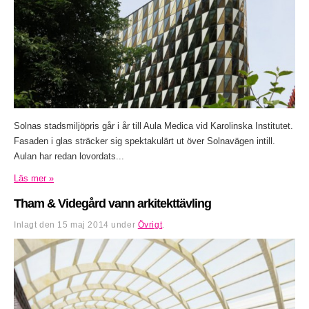
Solnas stadsmiljöpris går i år till Aula Medica vid Karolinska Institutet.
Fasaden i glas sträcker sig spektakulärt ut över Solnavägen intill.
Aulan har redan lovordats...
Läs mer »
Tham & Videgård vann arkitekttävling
Inlagt den
15 maj 2014
under
Övrigt
.