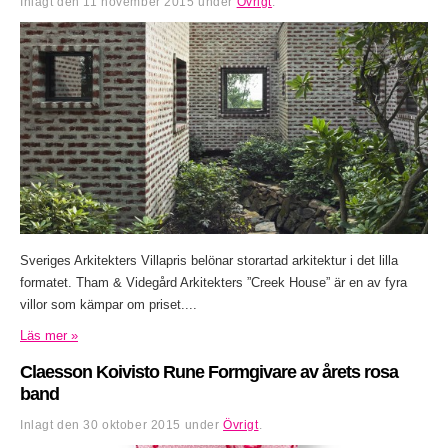
Inlagt den
11 november 2015
under
Övrigt
.
Sveriges Arkitekters Villapris belönar storartad arkitektur i det lilla
formatet. Tham & Videgård Arkitekters ”Creek House” är en av fyra
villor som kämpar om priset....
Läs mer »
Claesson Koivisto Rune Formgivare av årets rosa
band
Inlagt den
30 oktober 2015
under
Övrigt
.