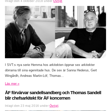
Inlagt den
4 oktober 2018
under
Övrigt
.
I SVT:s nya serie Hemma hos arkitekten öppnar sex arkitekter
dörrarna till sina egenritade hus. De sex är Sanna Hederus, Gert
Wingårdh, Andreas Martin-Löf, Thomas...
Läs mer »
ÅF förvärvar sandellsandberg och Thomas Sandell
blir chefsarkitekt för ÅF koncernen
Inlagt den
23 maj 2016
under
Övrigt
.