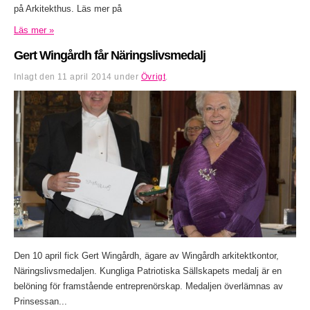
på Arkitekthus. Läs mer på
Läs mer »
Gert Wingårdh får Näringslivsmedalj
Inlagt den
11 april 2014
under
Övrigt
.
Den 10 april fick Gert Wingårdh, ägare av Wingårdh arkitektkontor,
Näringslivsmedaljen. Kungliga Patriotiska Sällskapets medalj är en
belöning för framstående entreprenörskap. Medaljen överlämnas av
Prinsessan...