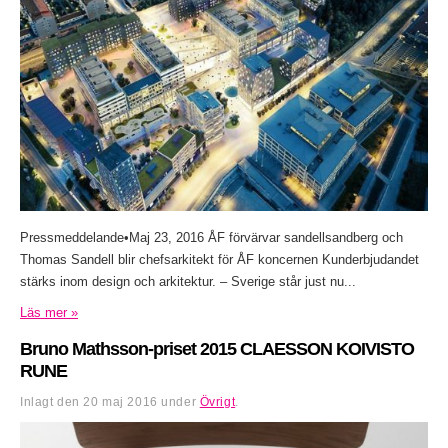
Pressmeddelande•Maj 23, 2016 ÅF förvärvar sandellsandberg och
Thomas Sandell blir chefsarkitekt för ÅF koncernen Kunderbjudandet
stärks inom design och arkitektur. – Sverige står just nu...
Läs mer »
Bruno Mathsson-priset 2015 CLAESSON KOIVISTO
RUNE
Inlagt den
20 maj 2016
under
Övrigt
.