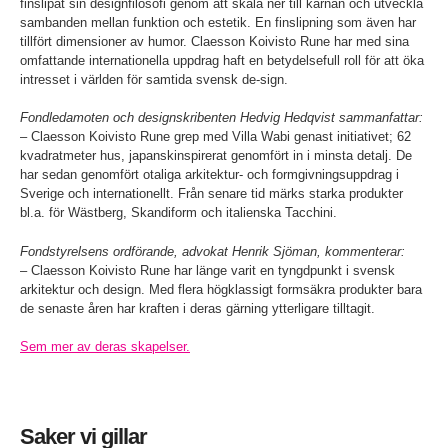
finslipat sin designfilosofi genom att skala ner till kärnan och utveckla
sambanden mellan funktion och estetik. En finslipning som även har
tillfört dimensioner av humor. Claesson Koivisto Rune har med sina
omfattande internationella uppdrag haft en betydelsefull roll för att öka
intresset i världen för samtida svensk de-sign.
Fondledamoten och designskribenten Hedvig Hedqvist sammanfattar:
– Claesson Koivisto Rune grep med Villa Wabi genast initiativet; 62
kvadratmeter hus, japanskinspirerat genomfört in i minsta detalj. De
har sedan genomfört otaliga arkitektur- och formgivningsuppdrag i
Sverige och internationellt. Från senare tid märks starka produkter
bl.a. för Wästberg, Skandiform och italienska Tacchini.
Fondstyrelsens ordförande, advokat Henrik Sjöman, kommenterar:
– Claesson Koivisto Rune har länge varit en tyngdpunkt i svensk
arkitektur och design. Med flera högklassigt formsäkra produkter bara
de senaste åren har kraften i deras gärning ytterligare tilltagit.
Sem mer av deras skapelser.
Saker vi gillar