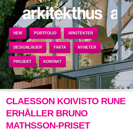
HEM
PORTFOLIO
ARKITEKTER
DESIGNLINJER
FAKTA
NYHETER
PROJEKT
KONTAKT
CLAESSON KOIVISTO RUNE
ERHÅLLER BRUNO
MATHSSON-PRISET