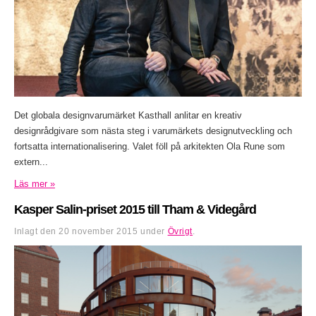
Det globala designvarumärket Kasthall anlitar en kreativ
designrådgivare som nästa steg i varumärkets designutveckling och
fortsatta internationalisering. Valet föll på arkitekten Ola Rune som
extern...
Läs mer »
Kasper Salin-priset 2015 till Tham & Videgård
Inlagt den
20 november 2015
under
Övrigt
.