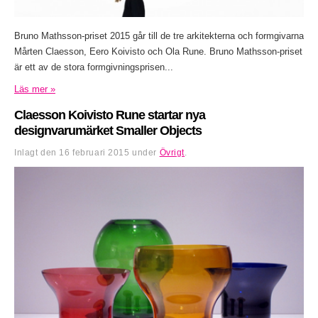
Bruno Mathsson-priset 2015 går till de tre arkitekterna och formgivarna
Mårten Claesson, Eero Koivisto och Ola Rune. Bruno Mathsson-priset
är ett av de stora formgivningsprisen...
Läs mer »
Claesson Koivisto Rune startar nya
designvarumärket Smaller Objects
Inlagt den
16 februari 2015
under
Övrigt
.