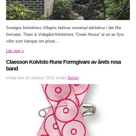
Sveriges Arkitekters Villapris belönar storartad arkitektur i det lilla
formatet. Tham & Videgård Arkitekters ”Creek House” är en av fyra
villor som kämpar om priset....
Läs mer »
Claesson Koivisto Rune Formgivare av årets rosa
band
Inlagt den
30 oktober 2015
under
Övrigt
.