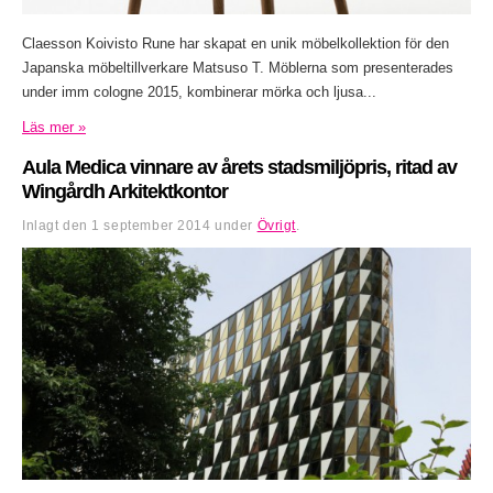
Claesson Koivisto Rune har skapat en unik möbelkollektion för den
Japanska möbeltillverkare Matsuso T. Möblerna som presenterades
under imm cologne 2015, kombinerar mörka och ljusa...
Läs mer »
Aula Medica vinnare av årets stadsmiljöpris, ritad av
Wingårdh Arkitektkontor
Inlagt den
1 september 2014
under
Övrigt
.