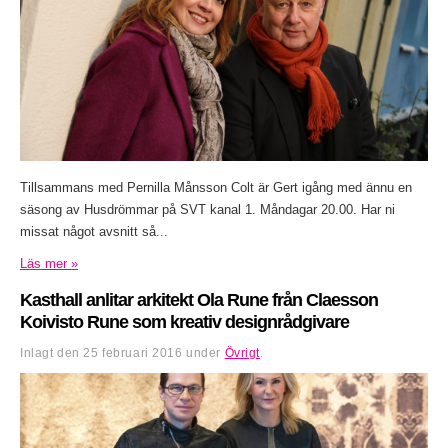
Tillsammans med Pernilla Månsson Colt är Gert igång med ännu en
säsong av Husdrömmar på SVT kanal 1. Måndagar 20.00. Har ni
missat något avsnitt så...
Läs mer »
Kasthall anlitar arkitekt Ola Rune från Claesson
Koivisto Rune som kreativ designrådgivare
Inlagt den
25 februari 2016
under
Övrigt
.