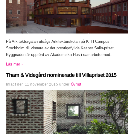
På Arkitekturgalan utsågs Arkitekturskolan på KTH Campus i
Stockholm till vinnare av det prestigefyllda Kasper Salin-priset.
Byggnaden är uppförd av Akademiska Hus i samarbete med...
Läs mer »
Tham & Videgård nominerade till Villapriset 2015
Inlagt den
11 november 2015
under
Övrigt
.