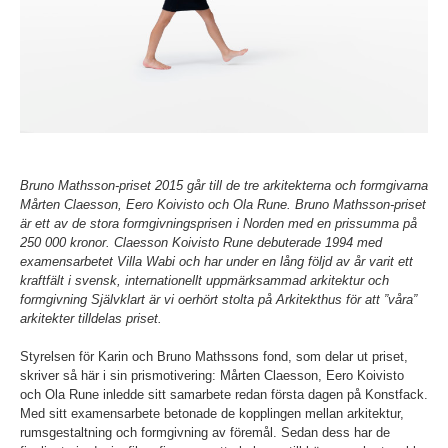
Bruno Mathsson-priset 2015 går till de tre arkitekterna och formgivarna
Mårten Claesson, Eero Koivisto och Ola Rune. Bruno Mathsson-priset
är ett av de stora formgivningsprisen i Norden med en prissumma på
250 000 kronor. Claesson Koivisto Rune debuterade 1994 med
examensarbetet Villa Wabi och har under en lång följd av år varit ett
kraftfält i svensk, internationellt uppmärksammad arkitektur och
formgivning Självklart är vi oerhört stolta på Arkitekthus för att ”våra”
arkitekter tilldelas priset.
Styrelsen för Karin och Bruno Mathssons fond, som delar ut priset,
skriver så här i sin prismotivering: Mårten Claesson, Eero Koivisto
och Ola Rune inledde sitt samarbete redan första dagen på Konstfack.
Med sitt examensarbete betonade de kopplingen mellan arkitektur,
rumsgestaltning och formgivning av föremål. Sedan dess har de