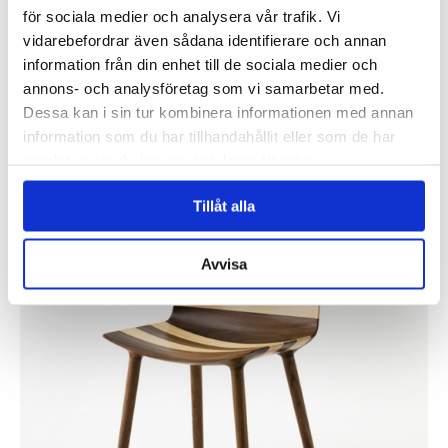
för sociala medier och analysera vår trafik. Vi
vidarebefordrar även sådana identifierare och annan
information från din enhet till de sociala medier och
Engblad & Co, från Eco Wallpaper, har vunnit en utmärkelse i 2015
års upplaga av Wallpaper* Design Award för tapeten Blur, med design
annons- och analysföretag som vi samarbetar med.
av Claesson...
Dessa kan i sin tur kombinera informationen med annan
information som du har tillhandahållit eller som de har
Läs mer »
samlat in när du har använt deras tjänster.
Claesson Koivisto Rune gör randig möbelkollektion
för Matsuso T
Tillåt alla
Inlagt den
20 januari 2015
under
Övrigt
.
Avvisa