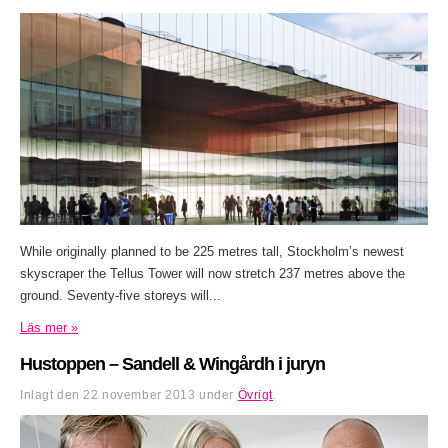
While originally planned to be 225 metres tall, Stockholm’s newest
skyscraper the Tellus Tower will now stretch 237 metres above the
ground. Seventy-five storeys will...
Läs mer »
Hustoppen – Sandell & Wingårdh i juryn
Inlagt den
22 november 2013
under
Övrigt
.