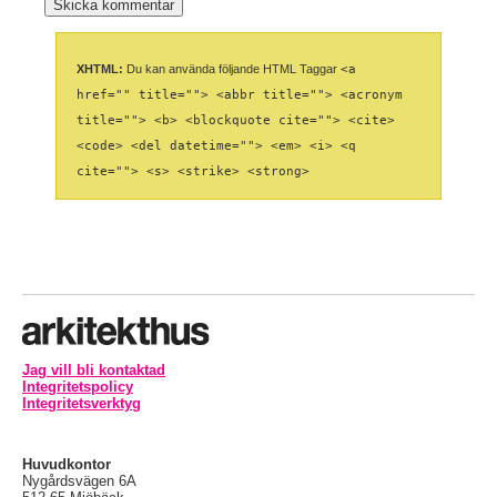
XHTML:
Du kan använda följande HTML Taggar
<a
href="" title=""> <abbr title=""> <acronym
title=""> <b> <blockquote cite=""> <cite>
<code> <del datetime=""> <em> <i> <q
cite=""> <s> <strike> <strong>
Jag vill bli kontaktad
Integritetspolicy
Integritetsverktyg
Huvudkontor
Nygårdsvägen 6A