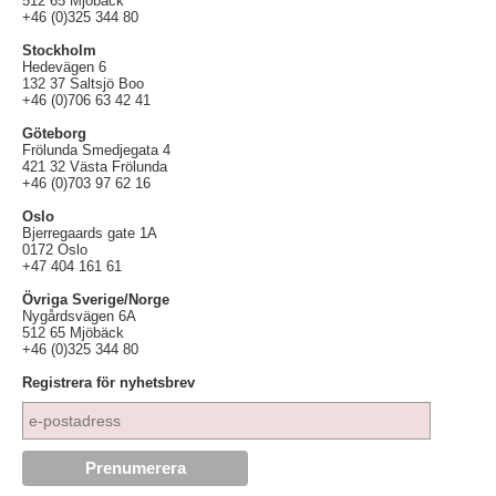
512 65 Mjöbäck
+46 (0)325 344 80
Stockholm
Hedevägen 6
132 37 Saltsjö Boo
+46 (0)706 63 42 41
Göteborg
Frölunda Smedjegata 4
421 32 Västa Frölunda
+46 (0)703 97 62 16
Oslo
Bjerregaards gate 1A
0172 Oslo
+47 404 161 61
Övriga Sverige/Norge
Nygårdsvägen 6A
512 65 Mjöbäck
+46 (0)325 344 80
Registrera för nyhetsbrev