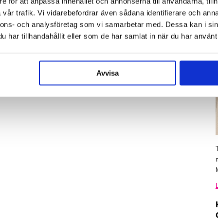
e för att anpassa innehållet och annonserna till användarna, tillh
vår trafik. Vi vidarebefordrar även sådana identifierare och anna
nnons- och analysföretag som vi samarbetar med. Dessa kan i sin
har tillhandahållit eller som de har samlat in när du har använt 
Avvisa