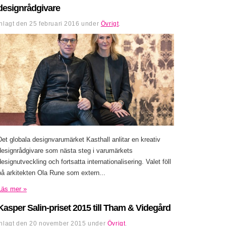
designrådgivare
Inlagt den
25 februari 2016
under
Övrigt
.
Det globala designvarumärket Kasthall anlitar en kreativ
designrådgivare som nästa steg i varumärkets
designutveckling och fortsatta internationalisering. Valet föll
på arkitekten Ola Rune som extern...
Läs mer »
Kasper Salin-priset 2015 till Tham & Videgård
Inlagt den
20 november 2015
under
Övrigt
.