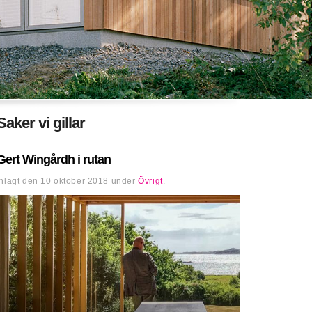
Saker vi gillar
Gert Wingårdh i rutan
Inlagt den
10 oktober 2018
under
Övrigt
.