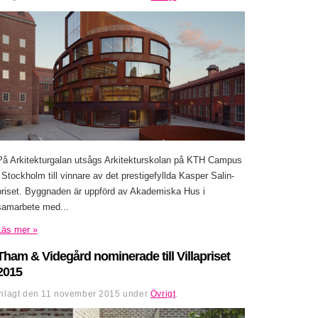
På Arkitekturgalan utsågs Arkitekturskolan på KTH Campus
i Stockholm till vinnare av det prestigefyllda Kasper Salin-
priset. Byggnaden är uppförd av Akademiska Hus i
samarbete med...
Läs mer »
Tham & Videgård nominerade till Villapriset
2015
Inlagt den
11 november 2015
under
Övrigt
.