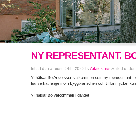
NY REPRESENTANT, B
Inlagt den
augusti 24th, 2020
by
Arkitekthus
&
filed under
Vi hälsar Bo Andersson välkommen som ny representant för A
har verkat länge inom byggbranschen och tillför mycket kun
Vi hälsar Bo välkommen i gänget!