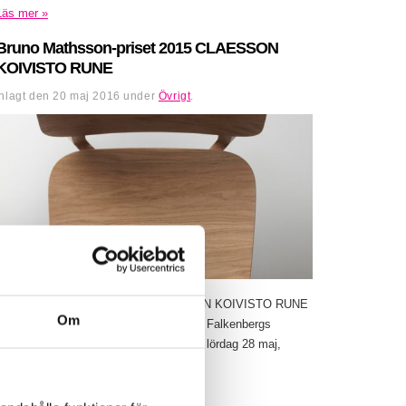
Läs mer »
Bruno Mathsson-priset 2015 CLAESSON
KOIVISTO RUNE
Inlagt den
20 maj 2016
under
Övrigt
.
Bruno Mathsson-priset 2015 CLAESSON KOIVISTO RUNE
Om
28 maj – 28 augusti 2016 Utställning på Falkenbergs
museum – designmuseum. Vernissage, lördag 28 maj,
kl.12-16 med invigning...
Läs mer »