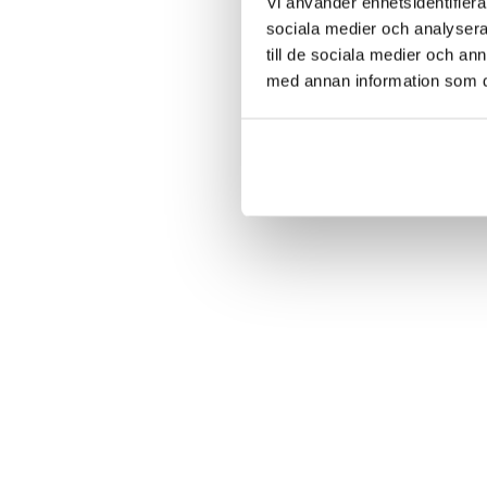
Vi använder enhetsidentifierar
sociala medier och analysera 
till de sociala medier och a
med annan information som du 