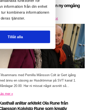
andahålla funktioner för
Gert Wingårdh är igång med en ny omgång
n information från din enhet
av Husdrömmar
 tur kombinera informationen
deras tjänster.
Inlagt den
25 februari 2016
under
Övrigt
.
Tillåt alla
Tillsammans med Pernilla Månsson Colt är Gert igång
med ännu en säsong av Husdrömmar på SVT kanal 1.
Måndagar 20.00. Har ni missat något avsnitt så...
Läs mer »
Kasthall anlitar arkitekt Ola Rune från
Claesson Koivisto Rune som kreativ