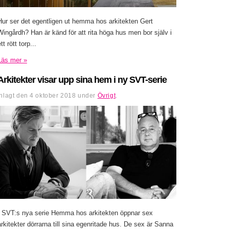
Hur ser det egentligen ut hemma hos arkitekten Gert
Wingårdh? Han är känd för att rita höga hus men bor själv i
tt rött torp...
Läs mer »
Arkitekter visar upp sina hem i ny SVT-serie
Inlagt den
4 oktober 2018
under
Övrigt
.
I SVT:s nya serie Hemma hos arkitekten öppnar sex
arkitekter dörrarna till sina egenritade hus. De sex är Sanna