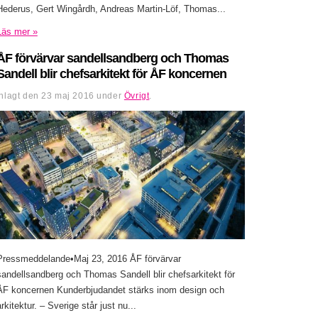
Hederus, Gert Wingårdh, Andreas Martin-Löf, Thomas...
Läs mer »
ÅF förvärvar sandellsandberg och Thomas
Sandell blir chefsarkitekt för ÅF koncernen
Inlagt den
23 maj 2016
under
Övrigt
.
Pressmeddelande•Maj 23, 2016 ÅF förvärvar
sandellsandberg och Thomas Sandell blir chefsarkitekt för
ÅF koncernen Kunderbjudandet stärks inom design och
arkitektur. – Sverige står just nu...