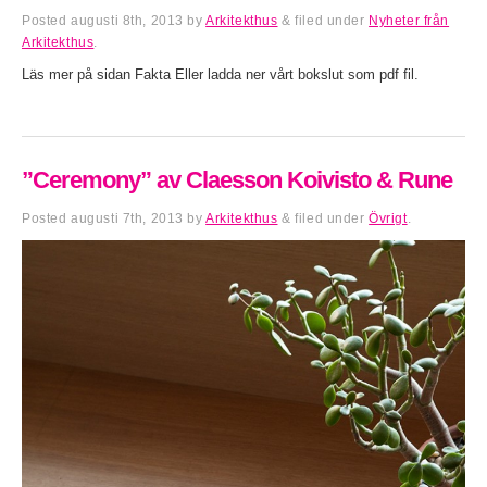
Posted
augusti 8th, 2013
by
Arkitekthus
&
filed under
Nyheter från
Arkitekthus
.
Läs mer på sidan Fakta Eller ladda ner vårt bokslut som pdf fil.
”Ceremony” av Claesson Koivisto & Rune
Posted
augusti 7th, 2013
by
Arkitekthus
&
filed under
Övrigt
.