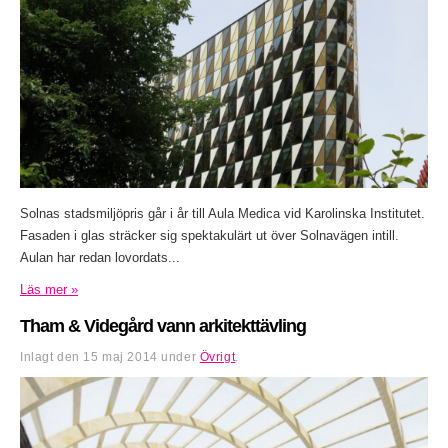
Solnas stadsmiljöpris går i år till Aula Medica vid Karolinska Institutet.
Fasaden i glas sträcker sig spektakulärt ut över Solnavägen intill.
Aulan har redan lovordats...
Läs mer »
Tham & Videgård vann arkitekttävling
Inlagt den
15 maj 2014
under
Övrigt
.