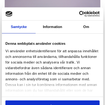
Samtycke
Information
Om
Denna webbplats använder cookies
Vi använder enhetsidentifierare för att anpassa innehållet
och annonserna till användarna, tillhandahålla funktioner
för sociala medier och analysera vår trafik. Vi
vidarebefordrar även sådana identifierare och annan
Våra arkitekter Claesson Koivisto Rune designar även möbler och
information från din enhet till de sociala medier och
andra föremål. Nu startar man ett nytt designmärke för just mindre
annons- och analysföretag som vi samarbetar med.
prydnads- och nyttoföremål. Läs mer.
Dessa kan i sin tur kombinera informationen med annan
information som du har tillhandahållit eller som de har
Läs mer »
samlat in när du har använt deras tjänster.
Prisad tapetdesign av Claesson Koivisto Rune