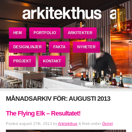
HEM
PORTFOLIO
ARKITEKTER
DESIGNLINJER
FAKTA
NYHETER
PROJEKT
KONTAKT
MÅNADSARKIV FÖR:
AUGUSTI 2013
The Flying Elk – Resultatet!
Posted
augusti 27th, 2013
by
Arkitekthus
&
filed under
Övrigt
.