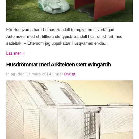
För Husqvarna har Thomas Sandell formgivit en silverfärgad
Automover med ett tillhörande typisk Sandell hus, strikt rött med
sadeltak. – Eftersom jag uppskattar Husqvarnas enkla...
Läs mer »
Husdrömmar med Arkitekten Gert Wingårdh
Inlagt den
17 mars 2014
under
Övrigt
.