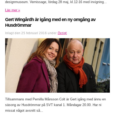
designmuseum. Vernissage, lördag 28 maj, kl.12-16 med invigning...
Läs mer »
Gert Wingårdh är igång med en ny omgång av
Husdrömmar
Inlagt den
25 februari 2016
under
Övrigt
.
Tillsammans med Pernilla Månsson Colt är Gert igång med ännu en
säsong av Husdrömmar på SVT kanal 1. Måndagar 20.00. Har ni
missat något avsnitt så...