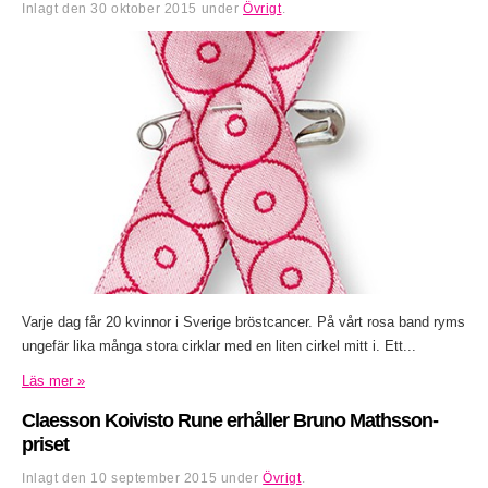
Inlagt den
30 oktober 2015
under
Övrigt
.
Varje dag får 20 kvinnor i Sverige bröstcancer. På vårt rosa band ryms
ungefär lika många stora cirklar med en liten cirkel mitt i. Ett...
Läs mer »
Claesson Koivisto Rune erhåller Bruno Mathsson-
priset
Inlagt den
10 september 2015
under
Övrigt
.