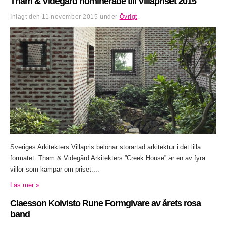
Tham & Videgård nominerade till Villapriset 2015
Inlagt den
11 november 2015
under
Övrigt
.
Sveriges Arkitekters Villapris belönar storartad arkitektur i det lilla
formatet. Tham & Videgård Arkitekters ”Creek House” är en av fyra
villor som kämpar om priset....
Läs mer »
Claesson Koivisto Rune Formgivare av årets rosa
band