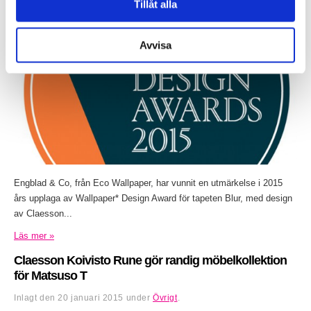
Tillåt alla
Inlagt den
26 januari 2015
under
Övrigt
.
Avvisa
Engblad & Co, från Eco Wallpaper, har vunnit en utmärkelse i 2015
års upplaga av Wallpaper* Design Award för tapeten Blur, med design
av Claesson...
Läs mer »
Claesson Koivisto Rune gör randig möbelkollektion
för Matsuso T
Inlagt den
20 januari 2015
under
Övrigt
.