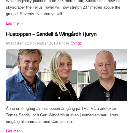
While originally planned to be 225 metres tall, Stockholm’s newest
skyscraper the Tellus Tower will now stretch 237 metres above the
ground. Seventy-five storeys will...
Läs mer »
Hustoppen – Sandell & Wingårdh i juryn
Inlagt den
22 november 2013
under
Övrigt
.
Ännu en omgång av Hustoppen är igång på TV8. Våra arkitekter
Tomas Sandell och Gert Wingårdh är även jurymedlemmar i årets
omgång tillsammans med Carouschka...
Läs mer »