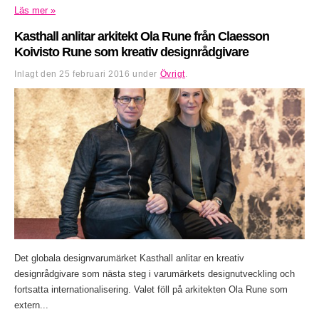
Läs mer »
Kasthall anlitar arkitekt Ola Rune från Claesson
Koivisto Rune som kreativ designrådgivare
Inlagt den
25 februari 2016
under
Övrigt
.
Det globala designvarumärket Kasthall anlitar en kreativ
designrådgivare som nästa steg i varumärkets designutveckling och
fortsatta internationalisering. Valet föll på arkitekten Ola Rune som
extern...