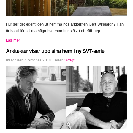
Hur ser det egentligen ut hemma hos arkitekten Gert Wingårdh? Han
är känd för att rita höga hus men bor själv i ett rött torp...
Läs mer »
Arkitekter visar upp sina hem i ny SVT-serie
Inlagt den
4 oktober 2018
under
Övrigt
.