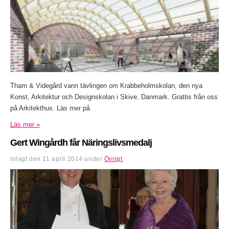
Tham & Videgård vann tävlingen om Krabbeholmskolan, den nya
Konst, Arkitektur och Designskolan i Skive, Danmark. Grattis från oss
på Arkitekthus. Läs mer på
Läs mer »
Gert Wingårdh får Näringslivsmedalj
Inlagt den
11 april 2014
under
Övrigt
.