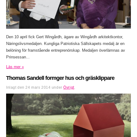
Den 10 april fick Gert Wingårdh, ägare av Wingårdh arkitektkontor,
Näringslivsmedaljen. Kungliga Patriotiska Sällskapets medalj är en
belöning för framstående entreprenörskap. Medaljen överlämnas av
Prinsessan...
Läs mer »
Thomas Sandell formger hus och gräsklippare
Inlagt den
24 mars 2014
under
Övrigt
.