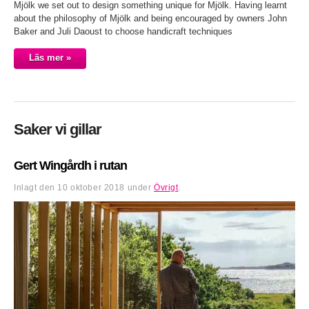
Mjölk we set out to design something unique for Mjölk. Having learnt
about the philosophy of Mjölk and being encouraged by owners John
Baker and Juli Daoust to choose handicraft techniques
Läs mer »
Saker vi gillar
Gert Wingårdh i rutan
Inlagt den
10 oktober 2018
under
Övrigt
.