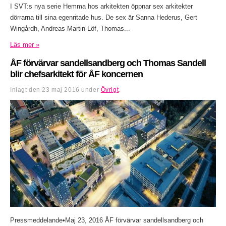
I SVT:s nya serie Hemma hos arkitekten öppnar sex arkitekter
dörrarna till sina egenritade hus. De sex är Sanna Hederus, Gert
Wingårdh, Andreas Martin-Löf, Thomas...
Läs mer »
ÅF förvärvar sandellsandberg och Thomas Sandell
blir chefsarkitekt för ÅF koncernen
Inlagt den
23 maj 2016
under
Övrigt
.
Pressmeddelande•Maj 23, 2016 ÅF förvärvar sandellsandberg och