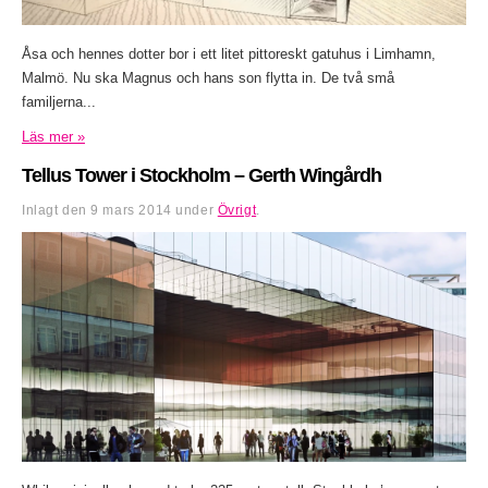
Åsa och hennes dotter bor i ett litet pittoreskt gatuhus i Limhamn,
Malmö. Nu ska Magnus och hans son flytta in. De två små
familjerna...
Läs mer »
Tellus Tower i Stockholm – Gerth Wingårdh
Inlagt den
9 mars 2014
under
Övrigt
.