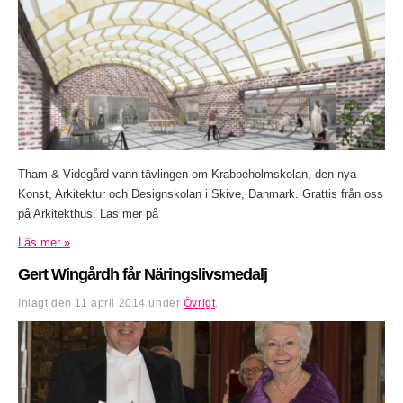
Tham & Videgård vann tävlingen om Krabbeholmskolan, den nya
Konst, Arkitektur och Designskolan i Skive, Danmark. Grattis från oss
på Arkitekthus. Läs mer på
Läs mer »
Gert Wingårdh får Näringslivsmedalj
Inlagt den
11 april 2014
under
Övrigt
.