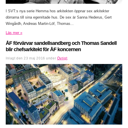
I SVT:s nya serie Hemma hos arkitekten öppnar sex arkitekter
dörrarna till sina egenritade hus. De sex är Sanna Hederus, Gert
Wingårdh, Andreas Martin-Löf, Thomas...
Läs mer »
ÅF förvärvar sandellsandberg och Thomas Sandell
blir chefsarkitekt för ÅF koncernen
Inlagt den
23 maj 2016
under
Övrigt
.