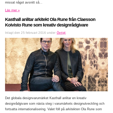
missat något avsnitt så...
Läs mer »
Kasthall anlitar arkitekt Ola Rune från Claesson
Koivisto Rune som kreativ designrådgivare
Inlagt den
25 februari 2016
under
Övrigt
.
Det globala designvarumärket Kasthall anlitar en kreativ
designrådgivare som nästa steg i varumärkets designutveckling och
fortsatta internationalisering. Valet föll på arkitekten Ola Rune som