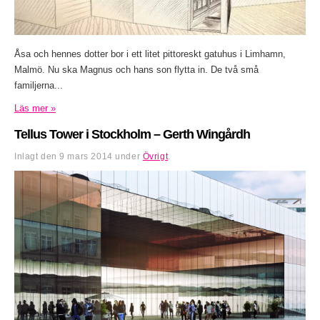
Åsa och hennes dotter bor i ett litet pittoreskt gatuhus i Limhamn,
Malmö. Nu ska Magnus och hans son flytta in. De två små
familjerna...
Läs mer »
Tellus Tower i Stockholm – Gerth Wingårdh
Inlagt den
9 mars 2014
under
Övrigt
.