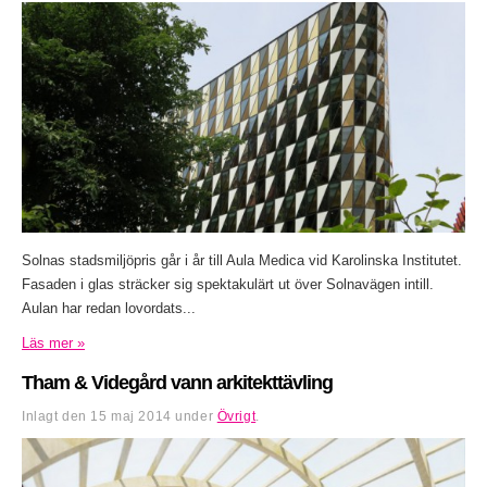
Solnas stadsmiljöpris går i år till Aula Medica vid Karolinska Institutet.
Fasaden i glas sträcker sig spektakulärt ut över Solnavägen intill.
Aulan har redan lovordats...
Läs mer »
Tham & Videgård vann arkitekttävling
Inlagt den
15 maj 2014
under
Övrigt
.