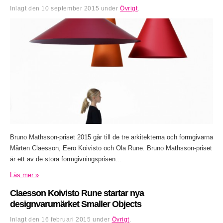
Inlagt den
10 september 2015
under
Övrigt
.
Bruno Mathsson-priset 2015 går till de tre arkitekterna och formgivarna
Mårten Claesson, Eero Koivisto och Ola Rune. Bruno Mathsson-priset
är ett av de stora formgivningsprisen...
Läs mer »
Claesson Koivisto Rune startar nya
designvarumärket Smaller Objects
Inlagt den
16 februari 2015
under
Övrigt
.