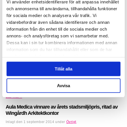
Vi använder enhetsidentifierare för att anpassa innehållet
Inlagt den
20 januari 2015
under
Övrigt
.
och annonserna till användarna, tillhandahålla funktioner
för sociala medier och analysera vår trafik. Vi
vidarebefordrar även sådana identifierare och annan
information från din enhet till de sociala medier och
annons- och analysföretag som vi samarbetar med.
Dessa kan i sin tur kombinera informationen med annan
information som du har tillhandahållit eller som de har
samlat in när du har använt deras tjänster.
Tillåt alla
Claesson Koivisto Rune har skapat en unik möbelkollektion för den
Japanska möbeltillverkare Matsuso T. Möblerna som presenterades
Avvisa
under imm cologne 2015, kombinerar mörka och ljusa...
Läs mer »
Aula Medica vinnare av årets stadsmiljöpris, ritad av
Wingårdh Arkitektkontor
Inlagt den
1 september 2014
under
Övrigt
.