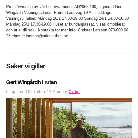
Premiärvisning av vår helt nya modell AH#062-180, signerad Gert
Wingårdh Visningsadress: Patron Lars väg 19 A i Huddinge.
Visningstillfällen: Måndag 18/1 17.30-19.00 Söndag 24/1 14.30-16.30
Måndag 25/1 17.30-19.00 Huset är kundanpassat, visas omöblerat
och är ej till salu. Kontakta för mer info: Christer Larsson 070-600 60
23 christer.larsson@arkitekthus.se
Saker vi gillar
Gert Wingårdh i rutan
Inlagt den
10 oktober 2018
under
Övrigt
.