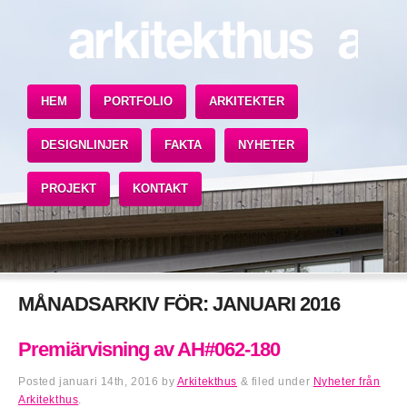
HEM
PORTFOLIO
ARKITEKTER
DESIGNLINJER
FAKTA
NYHETER
PROJEKT
KONTAKT
MÅNADSARKIV FÖR:
JANUARI 2016
Premiärvisning av AH#062-180
Posted
januari 14th, 2016
by
Arkitekthus
&
filed under
Nyheter från
Arkitekthus
.