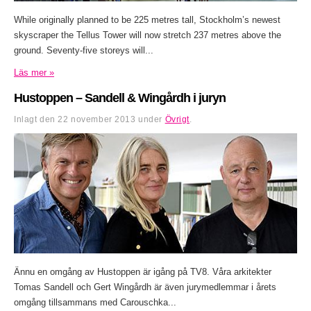
While originally planned to be 225 metres tall, Stockholm’s newest
skyscraper the Tellus Tower will now stretch 237 metres above the
ground. Seventy-five storeys will...
Läs mer »
Hustoppen – Sandell & Wingårdh i juryn
Inlagt den
22 november 2013
under
Övrigt
.
Ännu en omgång av Hustoppen är igång på TV8. Våra arkitekter
Tomas Sandell och Gert Wingårdh är även jurymedlemmar i årets
omgång tillsammans med Carouschka...