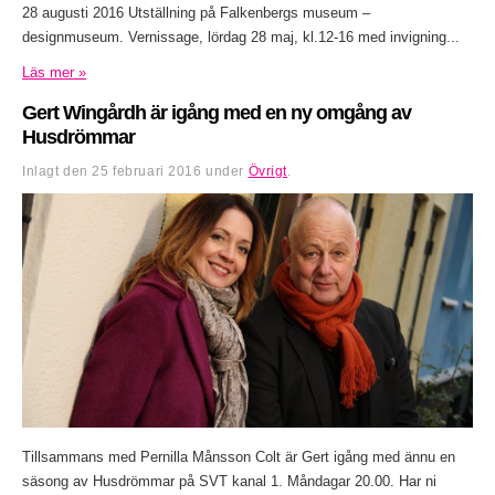
28 augusti 2016 Utställning på Falkenbergs museum –
designmuseum. Vernissage, lördag 28 maj, kl.12-16 med invigning...
Läs mer »
Gert Wingårdh är igång med en ny omgång av
Husdrömmar
Inlagt den
25 februari 2016
under
Övrigt
.
Tillsammans med Pernilla Månsson Colt är Gert igång med ännu en
säsong av Husdrömmar på SVT kanal 1. Måndagar 20.00. Har ni