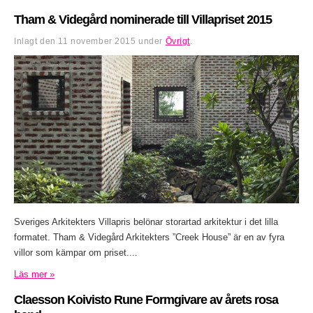
Tham & Videgård nominerade till Villapriset 2015
Inlagt den
11 november 2015
under
Övrigt
.
Sveriges Arkitekters Villapris belönar storartad arkitektur i det lilla
formatet. Tham & Videgård Arkitekters ”Creek House” är en av fyra
villor som kämpar om priset....
Läs mer »
Claesson Koivisto Rune Formgivare av årets rosa