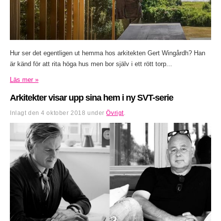
Hur ser det egentligen ut hemma hos arkitekten Gert Wingårdh? Han
är känd för att rita höga hus men bor själv i ett rött torp...
Läs mer »
Arkitekter visar upp sina hem i ny SVT-serie
Inlagt den
4 oktober 2018
under
Övrigt
.