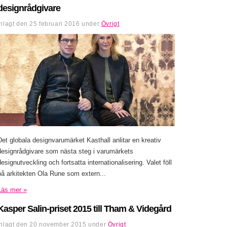
designrådgivare
Inlagt den
25 februari 2016
under
Övrigt
.
Det globala designvarumärket Kasthall anlitar en kreativ
designrådgivare som nästa steg i varumärkets
designutveckling och fortsatta internationalisering. Valet föll
på arkitekten Ola Rune som extern...
Läs mer »
Kasper Salin-priset 2015 till Tham & Videgård
Inlagt den
20 november 2015
under
Övrigt
.