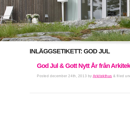
INLÄGGSETIKETT:
GOD JUL
God Jul & Gott Nytt År från Arkite
Posted
december 24th, 2013
by
Arkitekthus
&
filed u