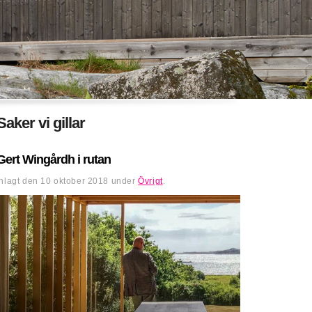
Saker vi gillar
Gert Wingårdh i rutan
Inlagt den
10 oktober 2018
under
Övrigt
.