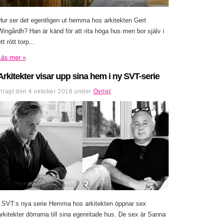
Hur ser det egentligen ut hemma hos arkitekten Gert
Wingårdh? Han är känd för att rita höga hus men bor själv i
tt rött torp...
Läs mer »
Arkitekter visar upp sina hem i ny SVT-serie
Inlagt den
4 oktober 2018
under
Övrigt
.
I SVT:s nya serie Hemma hos arkitekten öppnar sex
arkitekter dörrarna till sina egenritade hus. De sex är Sanna