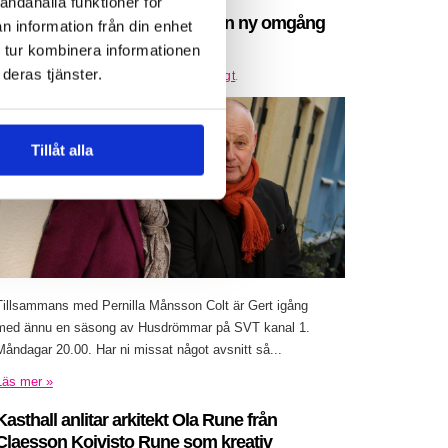
andahålla funktioner för
Gert Wingårdh är igång med en ny omgång
n information från din enhet
av Husdrömmar
 tur kombinera informationen
deras tjänster.
Inlagt den
25 februari 2016
under
Övrigt
.
Tillåt alla
Tillsammans med Pernilla Månsson Colt är Gert igång
med ännu en säsong av Husdrömmar på SVT kanal 1.
Måndagar 20.00. Har ni missat något avsnitt så...
Läs mer »
Kasthall anlitar arkitekt Ola Rune från
Claesson Koivisto Rune som kreativ