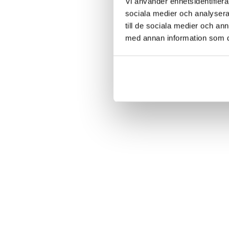
Vi använder enhetsidentifierar
sociala medier och analysera 
till de sociala medier och a
med annan information som du 