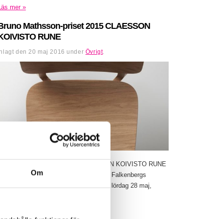
Läs mer »
Bruno Mathsson-priset 2015 CLAESSON
KOIVISTO RUNE
Inlagt den
20 maj 2016
under
Övrigt
.
Bruno Mathsson-priset 2015 CLAESSON KOIVISTO RUNE
Om
28 maj – 28 augusti 2016 Utställning på Falkenbergs
museum – designmuseum. Vernissage, lördag 28 maj,
kl.12-16 med invigning...
Läs mer »