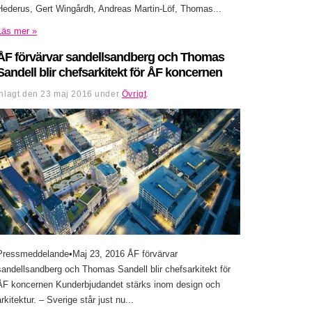
Hederus, Gert Wingårdh, Andreas Martin-Löf, Thomas...
Läs mer »
ÅF förvärvar sandellsandberg och Thomas
Sandell blir chefsarkitekt för ÅF koncernen
Inlagt den
23 maj 2016
under
Övrigt
.
Pressmeddelande•Maj 23, 2016 ÅF förvärvar
sandellsandberg och Thomas Sandell blir chefsarkitekt för
ÅF koncernen Kunderbjudandet stärks inom design och
arkitektur. – Sverige står just nu...