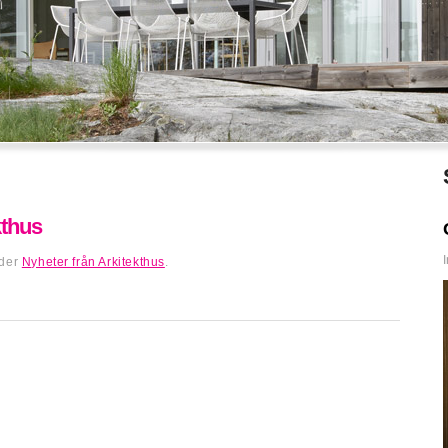
kthus
nder
Nyheter från Arkitekthus
.