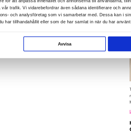
e för att anpassa innehållet och annonserna till användarna, tillh
vår trafik. Vi vidarebefordrar även sådana identifierare och anna
nnons- och analysföretag som vi samarbetar med. Dessa kan i sin
har tillhandahållit eller som de har samlat in när du har använt 
Avvisa