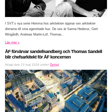
I SVT:s nya serie Hemma hos arkitekten öppnar sex arkitekter
dörrarna till sina egenritade hus. De sex är Sanna Hederus, Gert
Wingårdh, Andreas Martin-Löf, Thomas...
Läs mer »
ÅF förvärvar sandellsandberg och Thomas Sandell
blir chefsarkitekt för ÅF koncernen
Inlagt den
23 maj 2016
under
Övrigt
.