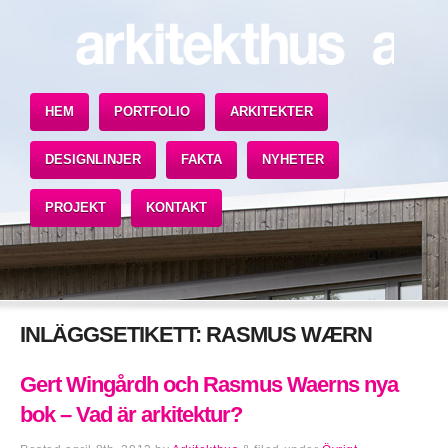
HEM
PORTFOLIO
ARKITEKTER
DESIGNLINJER
FAKTA
NYHETER
PROJEKT
KONTAKT
INLÄGGSETIKETT:
RASMUS WÆRN
Gert Wingårdh och Rasmus Waerns nya
bok – Vad är arkitektur?