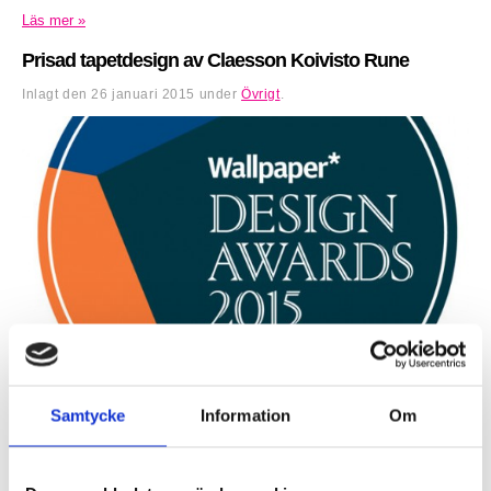
Läs mer »
Prisad tapetdesign av Claesson Koivisto Rune
Inlagt den
26 januari 2015
under
Övrigt
.
Engblad & Co, från Eco Wallpaper, har vunnit en utmärkelse i 2015
års upplaga av Wallpaper* Design Award för tapeten Blur, med design
Samtycke
Information
Om
av Claesson...
Läs mer »