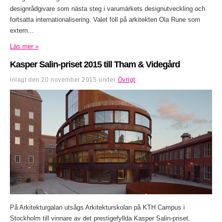
designrådgivare som nästa steg i varumärkets designutveckling och
fortsatta internationalisering. Valet föll på arkitekten Ola Rune som
extern...
Läs mer »
Kasper Salin-priset 2015 till Tham & Videgård
Inlagt den
20 november 2015
under
Övrigt
.
På Arkitekturgalan utsågs Arkitekturskolan på KTH Campus i
Stockholm till vinnare av det prestigefyllda Kasper Salin-priset.