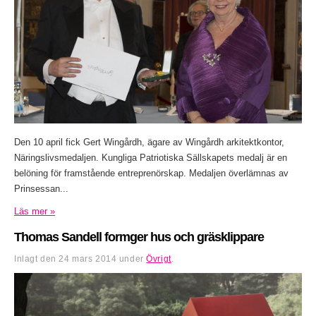
Den 10 april fick Gert Wingårdh, ägare av Wingårdh arkitektkontor,
Näringslivsmedaljen. Kungliga Patriotiska Sällskapets medalj är en
belöning för framstående entreprenörskap. Medaljen överlämnas av
Prinsessan...
Läs mer »
Thomas Sandell formger hus och gräsklippare
Inlagt den
24 mars 2014
under
Övrigt
.