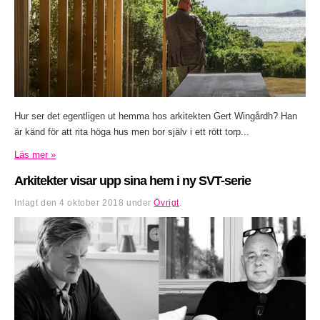
Hur ser det egentligen ut hemma hos arkitekten Gert Wingårdh? Han
är känd för att rita höga hus men bor själv i ett rött torp...
Läs mer »
Arkitekter visar upp sina hem i ny SVT-serie
Inlagt den
4 oktober 2018
under
Övrigt
.