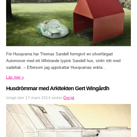
För Husqvarna har Thomas Sandell formgivit en silverfärgad
Automover med ett tillhörande typisk Sandell hus, strikt rött med
sadeltak. – Eftersom jag uppskattar Husqvarnas enkla...
Läs mer »
Husdrömmar med Arkitekten Gert Wingårdh
Inlagt den
17 mars 2014
under
Övrigt
.