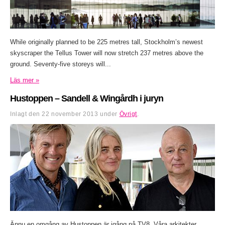
While originally planned to be 225 metres tall, Stockholm’s newest
skyscraper the Tellus Tower will now stretch 237 metres above the
ground. Seventy-five storeys will...
Läs mer »
Hustoppen – Sandell & Wingårdh i juryn
Inlagt den
22 november 2013
under
Övrigt
.
Ännu en omgång av Hustoppen är igång på TV8. Våra arkitekter