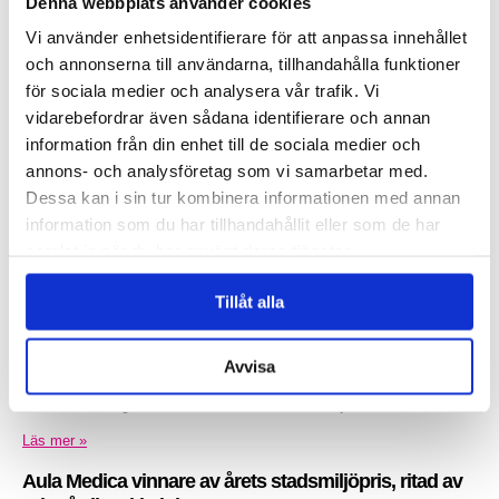
Denna webbplats använder cookies
Claesson Koivisto Rune gör randig möbelkollektion
för Matsuso T
Vi använder enhetsidentifierare för att anpassa innehållet
och annonserna till användarna, tillhandahålla funktioner
Inlagt den
20 januari 2015
under
Övrigt
.
för sociala medier och analysera vår trafik. Vi
vidarebefordrar även sådana identifierare och annan
information från din enhet till de sociala medier och
annons- och analysföretag som vi samarbetar med.
Dessa kan i sin tur kombinera informationen med annan
information som du har tillhandahållit eller som de har
samlat in när du har använt deras tjänster.
Tillåt alla
Claesson Koivisto Rune har skapat en unik möbelkollektion för den
Avvisa
Japanska möbeltillverkare Matsuso T. Möblerna som presenterades
under imm cologne 2015, kombinerar mörka och ljusa...
Läs mer »
Aula Medica vinnare av årets stadsmiljöpris, ritad av