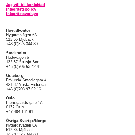
Jag vill bli kontaktad
Integritetspolicy
Integritetsverktyg
Huvudkontor
Nygårdsvägen 6A
512 65 Mjöbäck
+46 (0)325 344 80
Stockholm
Hedevägen 6
132 37 Saltsjö Boo
+46 (0)706 63 42 41
Göteborg
Frölunda Smedjegata 4
421 32 Västa Frölunda
+46 (0)703 97 62 16
Oslo
Bjerregaards gate 1A
0172 Oslo
+47 404 161 61
Övriga Sverige/Norge
Nygårdsvägen 6A
512 65 Mjöbäck
+46 (0)325 344 80