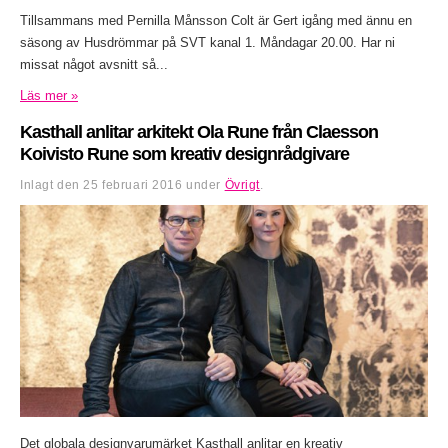
Tillsammans med Pernilla Månsson Colt är Gert igång med ännu en
säsong av Husdrömmar på SVT kanal 1. Måndagar 20.00. Har ni
missat något avsnitt så...
Läs mer »
Kasthall anlitar arkitekt Ola Rune från Claesson
Koivisto Rune som kreativ designrådgivare
Inlagt den
25 februari 2016
under
Övrigt
.
Det globala designvarumärket Kasthall anlitar en kreativ