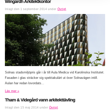
Wingårdh Arkitektkontor
Inlagt den
1 september 2014
under
Övrigt
.
Solnas stadsmiljöpris går i år till Aula Medica vid Karolinska Institutet.
Fasaden i glas sträcker sig spektakulärt ut över Solnavägen intill.
Aulan har redan lovordats...
Läs mer »
Tham & Videgård vann arkitekttävling
Inlagt den
15 maj 2014
under
Övrigt
.