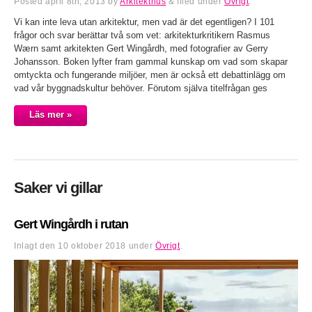
Posted
april 8th, 2013
by
Arkitekthus
&
filed under
Övrigt
.
Vi kan inte leva utan arkitektur, men vad är det egentligen? I 101
frågor och svar berättar två som vet: arkitekturkritikern Rasmus
Wærn samt arkitekten Gert Wingårdh, med fotografier av Gerry
Johansson. Boken lyfter fram gammal kunskap om vad som skapar
omtyckta och fungerande miljöer, men är också ett debattinlägg om
vad vår byggnadskultur behöver. Förutom själva titelfrågan ges
Läs mer »
Saker vi gillar
Gert Wingårdh i rutan
Inlagt den
10 oktober 2018
under
Övrigt
.