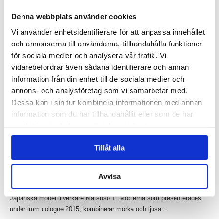
av Claesson...
Denna webbplats använder cookies
Läs mer »
Vi använder enhetsidentifierare för att anpassa innehållet
Claesson Koivisto Rune gör randig möbelkollektion
och annonserna till användarna, tillhandahålla funktioner
för Matsuso T
för sociala medier och analysera vår trafik. Vi
Inlagt den
20 januari 2015
under
Övrigt
.
vidarebefordrar även sådana identifierare och annan
information från din enhet till de sociala medier och
annons- och analysföretag som vi samarbetar med.
Dessa kan i sin tur kombinera informationen med annan
information som du har tillhandahållit eller som de har
samlat in när du har använt deras tjänster.
Tillåt alla
Avvisa
Claesson Koivisto Rune har skapat en unik möbelkollektion för den
Japanska möbeltillverkare Matsuso T. Möblerna som presenterades
under imm cologne 2015, kombinerar mörka och ljusa...