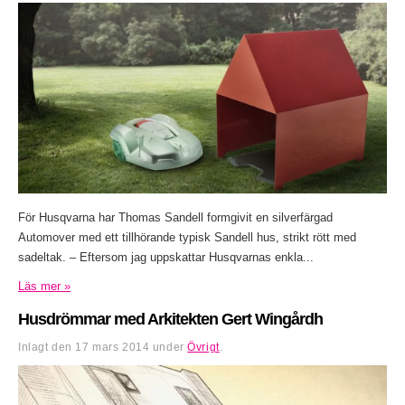
För Husqvarna har Thomas Sandell formgivit en silverfärgad
Automover med ett tillhörande typisk Sandell hus, strikt rött med
sadeltak. – Eftersom jag uppskattar Husqvarnas enkla...
Läs mer »
Husdrömmar med Arkitekten Gert Wingårdh
Inlagt den
17 mars 2014
under
Övrigt
.