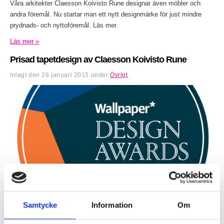
Våra arkitekter Claesson Koivisto Rune designar även möbler och
andra föremål. Nu startar man ett nytt designmärke för just mindre
prydnads- och nyttoföremål. Läs mer.
Läs mer »
Prisad tapetdesign av Claesson Koivisto Rune
Inlagt den
26 januari 2015
under
Övrigt
.
Engblad & Co, från Eco Wallpaper, har vunnit en utmärkelse i 2015
Samtycke
Information
Om
års upplaga av Wallpaper* Design Award för tapeten Blur, med design