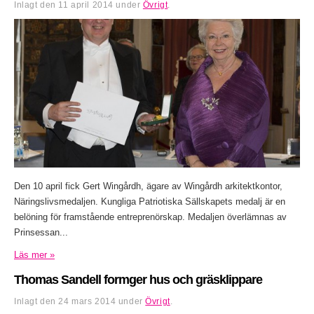
Inlagt den
11 april 2014
under
Övrigt
.
Den 10 april fick Gert Wingårdh, ägare av Wingårdh arkitektkontor,
Näringslivsmedaljen. Kungliga Patriotiska Sällskapets medalj är en
belöning för framstående entreprenörskap. Medaljen överlämnas av
Prinsessan...
Läs mer »
Thomas Sandell formger hus och gräsklippare
Inlagt den
24 mars 2014
under
Övrigt
.