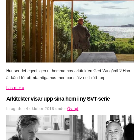
Hur ser det egentligen ut hemma hos arkitekten Gert Wingårdh? Han
är känd för att rita höga hus men bor själv i ett rött torp...
Läs mer »
Arkitekter visar upp sina hem i ny SVT-serie
Inlagt den
4 oktober 2018
under
Övrigt
.