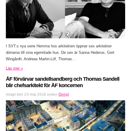
I SVT:s nya serie Hemma hos arkitekten öppnar sex arkitekter
dörrarna till sina egenritade hus. De sex är Sanna Hederus, Gert
Wingårdh, Andreas Martin-Löf, Thomas...
Läs mer »
ÅF förvärvar sandellsandberg och Thomas Sandell
blir chefsarkitekt för ÅF koncernen
Inlagt den
23 maj 2016
under
Övrigt
.