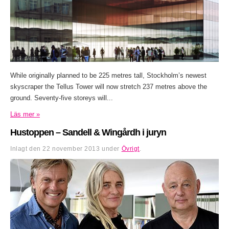
While originally planned to be 225 metres tall, Stockholm’s newest
skyscraper the Tellus Tower will now stretch 237 metres above the
ground. Seventy-five storeys will...
Läs mer »
Hustoppen – Sandell & Wingårdh i juryn
Inlagt den
22 november 2013
under
Övrigt
.