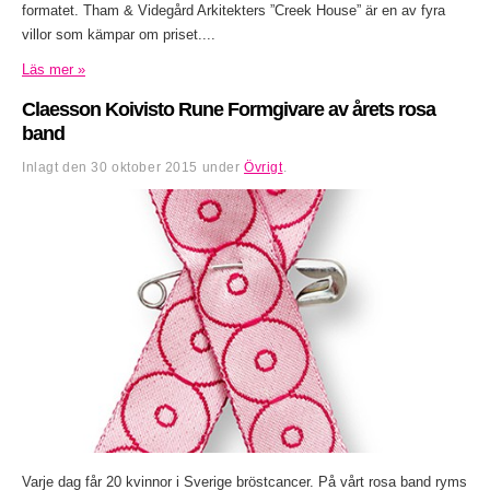
formatet. Tham & Videgård Arkitekters ”Creek House” är en av fyra
villor som kämpar om priset....
Läs mer »
Claesson Koivisto Rune Formgivare av årets rosa
band
Inlagt den
30 oktober 2015
under
Övrigt
.
Varje dag får 20 kvinnor i Sverige bröstcancer. På vårt rosa band ryms