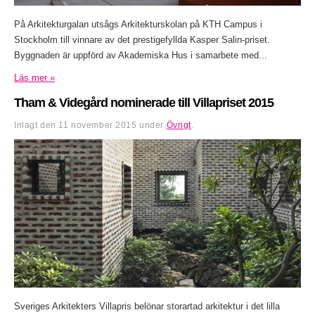
På Arkitekturgalan utsågs Arkitekturskolan på KTH Campus i
Stockholm till vinnare av det prestigefyllda Kasper Salin-priset.
Byggnaden är uppförd av Akademiska Hus i samarbete med...
Läs mer »
Tham & Videgård nominerade till Villapriset 2015
Inlagt den
11 november 2015
under
Övrigt
.
Sveriges Arkitekters Villapris belönar storartad arkitektur i det lilla