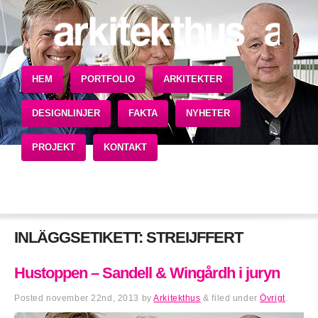
HEM
PORTFOLIO
ARKITEKTER
DESIGNLINJER
FAKTA
NYHETER
PROJEKT
KONTAKT
INLÄGGSETIKETT:
STREIJFFERT
Hustoppen – Sandell & Wingårdh i juryn
Posted
november 22nd, 2013
by
Arkitekthus
&
filed under
Övrigt
.