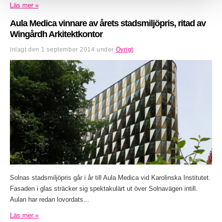
Läs mer »
Aula Medica vinnare av årets stadsmiljöpris, ritad av
Wingårdh Arkitektkontor
Inlagt den
1 september 2014
under
Övrigt
.
Solnas stadsmiljöpris går i år till Aula Medica vid Karolinska Institutet.
Fasaden i glas sträcker sig spektakulärt ut över Solnavägen intill.
Aulan har redan lovordats...
Läs mer »