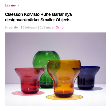
Läs mer »
Claesson Koivisto Rune startar nya
designvarumärket Smaller Objects
Inlagt den
16 februari 2015
under
Övrigt
.