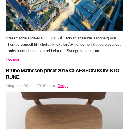
Pressmeddelande•Maj 23, 2016 ÅF förvärvar sandellsandberg och
Thomas Sandell blir chefsarkitekt för ÅF koncernen Kunderbjudandet
stärks inom design och arkitektur. – Sverige står just nu...
Läs mer »
Bruno Mathsson-priset 2015 CLAESSON KOIVISTO
RUNE
Inlagt den
20 maj 2016
under
Övrigt
.