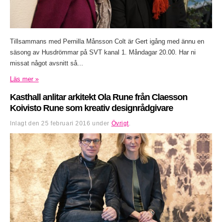
Tillsammans med Pernilla Månsson Colt är Gert igång med ännu en
säsong av Husdrömmar på SVT kanal 1. Måndagar 20.00. Har ni
missat något avsnitt så...
Läs mer »
Kasthall anlitar arkitekt Ola Rune från Claesson
Koivisto Rune som kreativ designrådgivare
Inlagt den
25 februari 2016
under
Övrigt
.