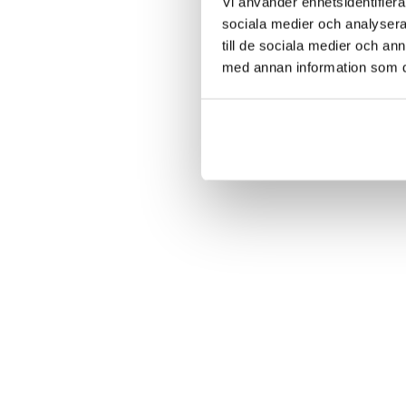
Vi använder enhetsidentifierar
sociala medier och analysera 
till de sociala medier och a
med annan information som du 