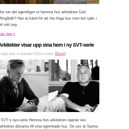
Hur ser det egentligen ut hemma hos arkitekten Gert
Wingårdh? Han är känd för att rita höga hus men bor själv i
tt rött torp...
Läs mer »
Arkitekter visar upp sina hem i ny SVT-serie
Inlagt den
4 oktober 2018
under
Övrigt
.
I SVT:s nya serie Hemma hos arkitekten öppnar sex
arkitekter dörrarna till sina egenritade hus. De sex är Sanna