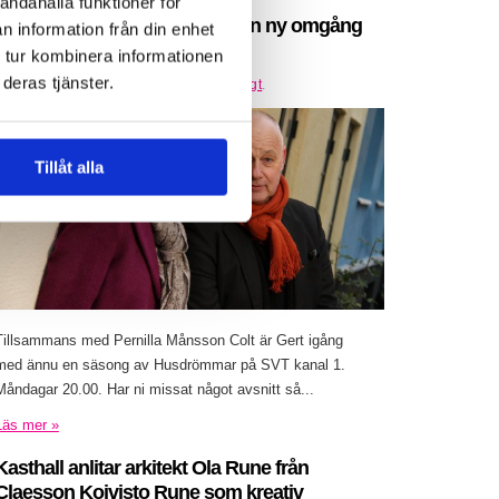
andahålla funktioner för
Gert Wingårdh är igång med en ny omgång
n information från din enhet
av Husdrömmar
 tur kombinera informationen
deras tjänster.
Inlagt den
25 februari 2016
under
Övrigt
.
Tillåt alla
Tillsammans med Pernilla Månsson Colt är Gert igång
med ännu en säsong av Husdrömmar på SVT kanal 1.
Måndagar 20.00. Har ni missat något avsnitt så...
Läs mer »
Kasthall anlitar arkitekt Ola Rune från
Claesson Koivisto Rune som kreativ