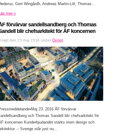
Hederus, Gert Wingårdh, Andreas Martin-Löf, Thomas...
Läs mer »
ÅF förvärvar sandellsandberg och Thomas
Sandell blir chefsarkitekt för ÅF koncernen
Inlagt den
23 maj 2016
under
Övrigt
.
Pressmeddelande•Maj 23, 2016 ÅF förvärvar
sandellsandberg och Thomas Sandell blir chefsarkitekt för
ÅF koncernen Kunderbjudandet stärks inom design och
arkitektur. – Sverige står just nu...