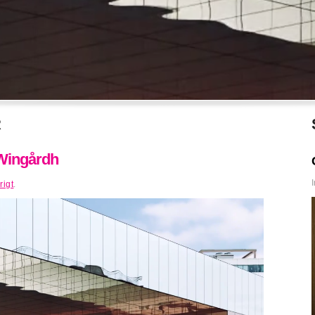
R
 Wingårdh
rigt
.