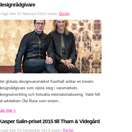
designrådgivare
Inlagt den
25 februari 2016
under
Övrigt
.
Det globala designvarumärket Kasthall anlitar en kreativ
designrådgivare som nästa steg i varumärkets
designutveckling och fortsatta internationalisering. Valet föll
på arkitekten Ola Rune som extern...
Läs mer »
Kasper Salin-priset 2015 till Tham & Videgård
Inlagt den
20 november 2015
under
Övrigt
.