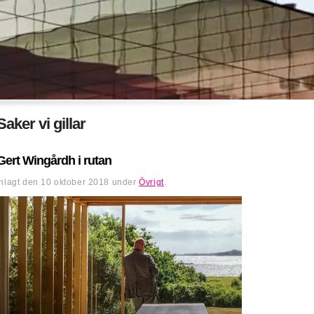
Saker vi gillar
Gert Wingårdh i rutan
Inlagt den
10 oktober 2018
under
Övrigt
.