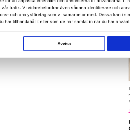
e för att anpassa innehållet och annonserna till användarna, tillh
vår trafik. Vi vidarebefordrar även sådana identifierare och anna
nnons- och analysföretag som vi samarbetar med. Dessa kan i sin
har tillhandahållit eller som de har samlat in när du har använt 
Avvisa