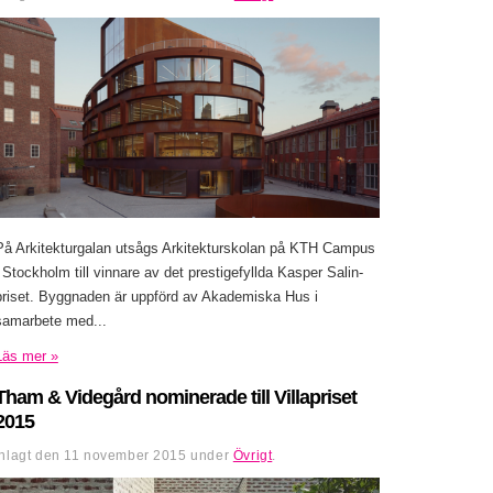
På Arkitekturgalan utsågs Arkitekturskolan på KTH Campus
i Stockholm till vinnare av det prestigefyllda Kasper Salin-
priset. Byggnaden är uppförd av Akademiska Hus i
samarbete med...
Läs mer »
Tham & Videgård nominerade till Villapriset
2015
Inlagt den
11 november 2015
under
Övrigt
.