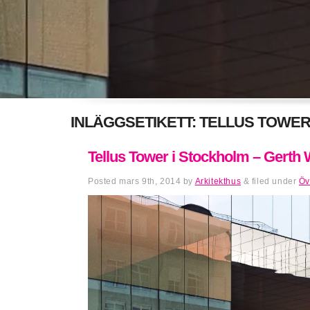
INLÄGGSETIKETT:
TELLUS TOWE
Tellus Tower i Stockholm – Gerth
Posted
mars 9th, 2014
by
Arkitekthus
&
filed under
Öv