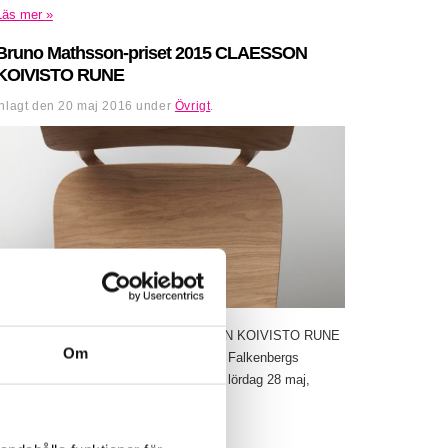
Läs mer »
Bruno Mathsson-priset 2015 CLAESSON
KOIVISTO RUNE
Inlagt den
20 maj 2016
under
Övrigt
.
Bruno Mathsson-priset 2015 CLAESSON KOIVISTO RUNE
Om
28 maj – 28 augusti 2016 Utställning på Falkenbergs
museum – designmuseum. Vernissage, lördag 28 maj,
kl.12-16 med invigning...
Läs mer »