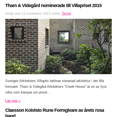
Tham & Videgård nominerade till Villapriset 2015
Inlagt den
11 november 2015
under
Övrigt
.
Sveriges Arkitekters Villapris belönar storartad arkitektur i det lilla
formatet. Tham & Videgård Arkitekters ”Creek House” är en av fyra
villor som kämpar om priset....
Läs mer »
Claesson Koivisto Rune Formgivare av årets rosa
band