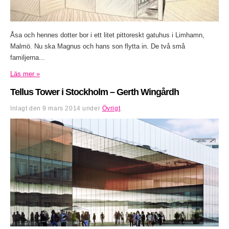
Åsa och hennes dotter bor i ett litet pittoreskt gatuhus i Limhamn,
Malmö. Nu ska Magnus och hans son flytta in. De två små
familjerna...
Läs mer »
Tellus Tower i Stockholm – Gerth Wingårdh
Inlagt den
9 mars 2014
under
Övrigt
.