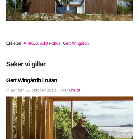
Etiketter:
AH#060
,
Arkitekthus
,
Gert Wingårdh
Saker vi gillar
Gert Wingårdh i rutan
Inlagt den
10 oktober 2018
under
Övrigt
.