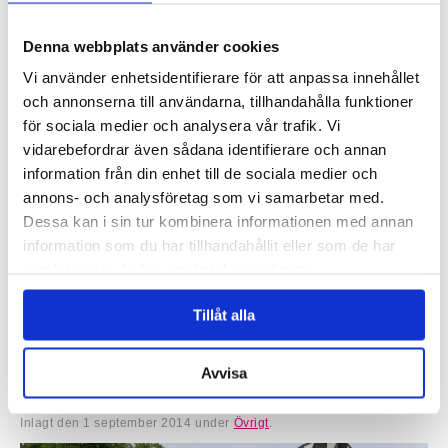
Denna webbplats använder cookies
Vi använder enhetsidentifierare för att anpassa innehållet
och annonserna till användarna, tillhandahålla funktioner
för sociala medier och analysera vår trafik. Vi
vidarebefordrar även sådana identifierare och annan
information från din enhet till de sociala medier och
annons- och analysföretag som vi samarbetar med.
Dessa kan i sin tur kombinera informationen med annan
information som du har tillhandahållit eller som de har
Claesson Koivisto Rune har skapat en unik möbelkollektion för den
samlat in när du har använt deras tjänster.
Japanska möbeltillverkare Matsuso T. Möblerna som presenterades
under imm cologne 2015, kombinerar mörka och ljusa...
Tillåt alla
Läs mer »
Aula Medica vinnare av årets stadsmiljöpris, ritad av
Avvisa
Wingårdh Arkitektkontor
Inlagt den
1 september 2014
under
Övrigt
.