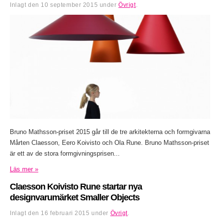
Inlagt den
10 september 2015
under
Övrigt
.
Bruno Mathsson-priset 2015 går till de tre arkitekterna och formgivarna
Mårten Claesson, Eero Koivisto och Ola Rune. Bruno Mathsson-priset
är ett av de stora formgivningsprisen...
Läs mer »
Claesson Koivisto Rune startar nya
designvarumärket Smaller Objects
Inlagt den
16 februari 2015
under
Övrigt
.