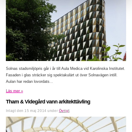
Solnas stadsmiljöpris går i år till Aula Medica vid Karolinska Institutet.
Fasaden i glas sträcker sig spektakulärt ut över Solnavägen intill.
Aulan har redan lovordats...
Läs mer »
Tham & Videgård vann arkitekttävling
Inlagt den
15 maj 2014
under
Övrigt
.