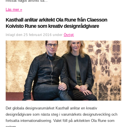
missat något avsnitt så...
Läs mer »
Kasthall anlitar arkitekt Ola Rune från Claesson
Koivisto Rune som kreativ designrådgivare
Inlagt den
25 februari 2016
under
Övrigt
.
Det globala designvarumärket Kasthall anlitar en kreativ
designrådgivare som nästa steg i varumärkets designutveckling och
fortsatta internationalisering. Valet föll på arkitekten Ola Rune som
extern...