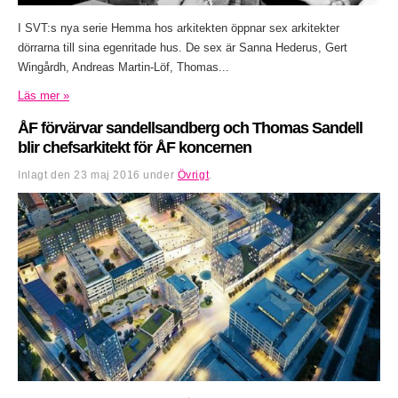
I SVT:s nya serie Hemma hos arkitekten öppnar sex arkitekter
dörrarna till sina egenritade hus. De sex är Sanna Hederus, Gert
Wingårdh, Andreas Martin-Löf, Thomas...
Läs mer »
ÅF förvärvar sandellsandberg och Thomas Sandell
blir chefsarkitekt för ÅF koncernen
Inlagt den
23 maj 2016
under
Övrigt
.