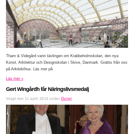
Tham & Videgård vann tävlingen om Krabbeholmskolan, den nya
Konst, Arkitektur och Designskolan i Skive, Danmark. Grattis från oss
på Arkitekthus. Läs mer på
Läs mer »
Gert Wingårdh får Näringslivsmedalj
Inlagt den
11 april 2014
under
Övrigt
.