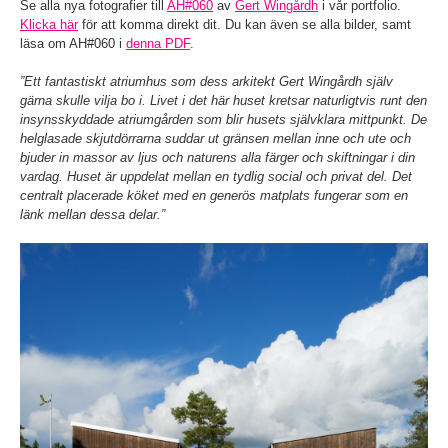
Se alla nya fotografier till
AH#060
av
Gert Wingårdh
i vår portfolio.
Klicka här
för att komma direkt dit. Du kan även se alla bilder, samt
läsa om AH#060 i
denna PDF
.
”Ett fantastiskt atriumhus som dess arkitekt Gert Wingårdh själv
gärna skulle vilja bo i. Livet i det här huset kretsar naturligtvis runt den
insynsskyddade atriumgården som blir husets självklara mittpunkt. De
helglasade skjutdörrarna suddar ut gränsen mellan inne och ute och
bjuder in massor av ljus och naturens alla färger och skiftningar i din
vardag. Huset är uppdelat mellan en tydlig social och privat del. Det
centralt placerade köket med en generös matplats fungerar som en
länk mellan dessa delar.”