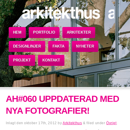
HEM
PORTFOLIO
ARKITEKTER
DESIGNLINJER
FAKTA
NYHETER
PROJEKT
KONTAKT
AH#060 UPPDATERAD MED
NYA FOTOGRAFIER!
Inlagt den
oktober 17th, 2012
by
Arkitekthus
&
filed under
Övrigt
.