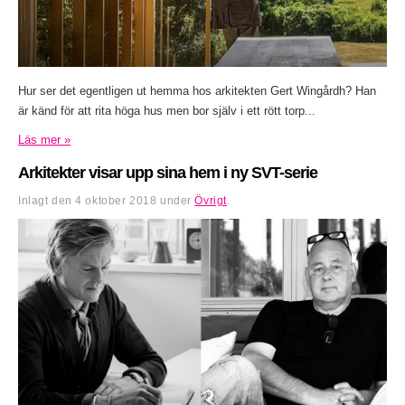
Hur ser det egentligen ut hemma hos arkitekten Gert Wingårdh? Han
är känd för att rita höga hus men bor själv i ett rött torp...
Läs mer »
Arkitekter visar upp sina hem i ny SVT-serie
Inlagt den
4 oktober 2018
under
Övrigt
.