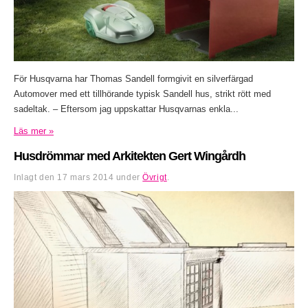
För Husqvarna har Thomas Sandell formgivit en silverfärgad
Automover med ett tillhörande typisk Sandell hus, strikt rött med
sadeltak. – Eftersom jag uppskattar Husqvarnas enkla...
Läs mer »
Husdrömmar med Arkitekten Gert Wingårdh
Inlagt den
17 mars 2014
under
Övrigt
.