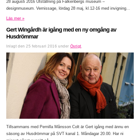
28 augusti 2016 Utställning på Falkenbergs museum –
designmuseum. Vernissage, lördag 28 maj, kl.12-16 med invigning...
Läs mer »
Gert Wingårdh är igång med en ny omgång av
Husdrömmar
Inlagt den
25 februari 2016
under
Övrigt
.
Tillsammans med Pernilla Månsson Colt är Gert igång med ännu en
säsong av Husdrömmar på SVT kanal 1. Måndagar 20.00. Har ni