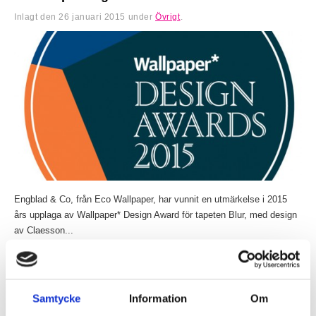
Inlagt den
26 januari 2015
under
Övrigt
.
Engblad & Co, från Eco Wallpaper, har vunnit en utmärkelse i 2015
års upplaga av Wallpaper* Design Award för tapeten Blur, med design
av Claesson...
Läs mer »
Claesson Koivisto Rune gör randig möbelkollektion
för Matsuso T
Samtycke
Information
Om
Inlagt den
20 januari 2015
under
Övrigt
.