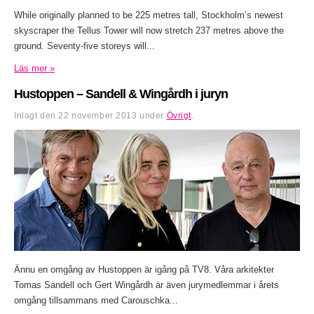
While originally planned to be 225 metres tall, Stockholm’s newest
skyscraper the Tellus Tower will now stretch 237 metres above the
ground. Seventy-five storeys will...
Läs mer »
Hustoppen – Sandell & Wingårdh i juryn
Inlagt den
22 november 2013
under
Övrigt
.
Ännu en omgång av Hustoppen är igång på TV8. Våra arkitekter
Tomas Sandell och Gert Wingårdh är även jurymedlemmar i årets
omgång tillsammans med Carouschka...