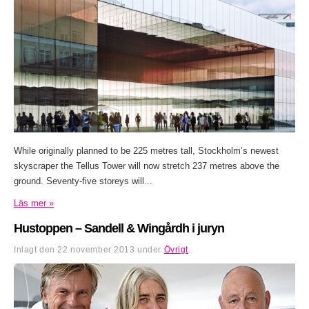
While originally planned to be 225 metres tall, Stockholm’s newest
skyscraper the Tellus Tower will now stretch 237 metres above the
ground. Seventy-five storeys will...
Läs mer »
Hustoppen – Sandell & Wingårdh i juryn
Inlagt den
22 november 2013
under
Övrigt
.