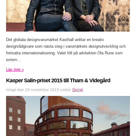
Det globala designvarumärket Kasthall anlitar en kreativ
designrådgivare som nästa steg i varumärkets designutveckling och
fortsatta internationalisering. Valet föll på arkitekten Ola Rune som
extern...
Läs mer »
Kasper Salin-priset 2015 till Tham & Videgård
Inlagt den
20 november 2015
under
Övrigt
.