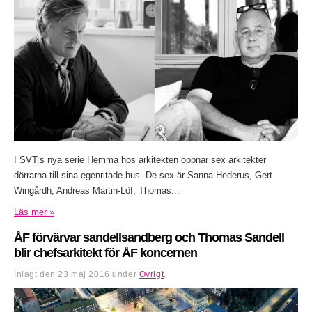
I SVT:s nya serie Hemma hos arkitekten öppnar sex arkitekter
dörrarna till sina egenritade hus. De sex är Sanna Hederus, Gert
Wingårdh, Andreas Martin-Löf, Thomas...
Läs mer »
ÅF förvärvar sandellsandberg och Thomas Sandell
blir chefsarkitekt för ÅF koncernen
Inlagt den
23 maj 2016
under
Övrigt
.