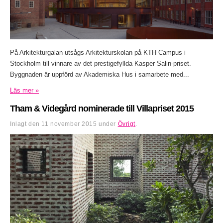
På Arkitekturgalan utsågs Arkitekturskolan på KTH Campus i
Stockholm till vinnare av det prestigefyllda Kasper Salin-priset.
Byggnaden är uppförd av Akademiska Hus i samarbete med...
Läs mer »
Tham & Videgård nominerade till Villapriset 2015
Inlagt den
11 november 2015
under
Övrigt
.