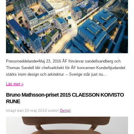
Pressmeddelande•Maj 23, 2016 ÅF förvärvar sandellsandberg och
Thomas Sandell blir chefsarkitekt för ÅF koncernen Kunderbjudandet
stärks inom design och arkitektur. – Sverige står just nu...
Läs mer »
Bruno Mathsson-priset 2015 CLAESSON KOIVISTO
RUNE
Inlagt den
20 maj 2016
under
Övrigt
.