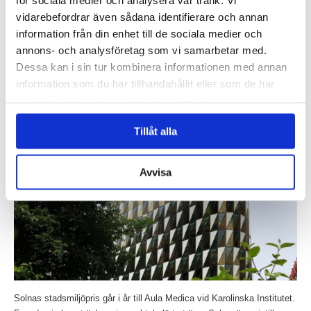
Claesson Koivisto Rune har skapat en unik möbelkollektion för den
vidarebefordrar även sådana identifierare och annan
Japanska möbeltillverkare Matsuso T. Möblerna som presenterades
information från din enhet till de sociala medier och
under imm cologne 2015, kombinerar mörka och ljusa...
annons- och analysföretag som vi samarbetar med.
Läs mer »
Dessa kan i sin tur kombinera informationen med annan
Aula Medica vinnare av årets stadsmiljöpris, ritad av
information som du har tillhandahållit eller som de har
Wingårdh Arkitektkontor
samlat in när du har använt deras tjänster.
Inlagt den
1 september 2014
under
Övrigt
.
Tillåt alla
Avvisa
Solnas stadsmiljöpris går i år till Aula Medica vid Karolinska Institutet.