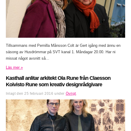
Tillsammans med Pernilla Månsson Colt är Gert igång med ännu en
säsong av Husdrömmar på SVT kanal 1. Måndagar 20.00. Har ni
missat något avsnitt så...
Läs mer »
Kasthall anlitar arkitekt Ola Rune från Claesson
Koivisto Rune som kreativ designrådgivare
Inlagt den
25 februari 2016
under
Övrigt
.