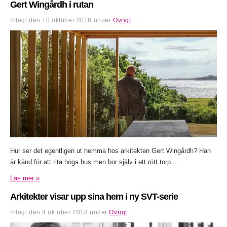
Gert Wingårdh i rutan
Inlagt den
10 oktober 2018
under
Övrigt
.
Hur ser det egentligen ut hemma hos arkitekten Gert Wingårdh? Han
är känd för att rita höga hus men bor själv i ett rött torp...
Läs mer »
Arkitekter visar upp sina hem i ny SVT-serie
Inlagt den
4 oktober 2018
under
Övrigt
.