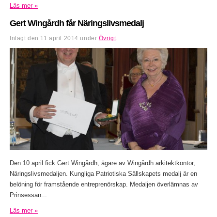
Läs mer »
Gert Wingårdh får Näringslivsmedalj
Inlagt den
11 april 2014
under
Övrigt
.
Den 10 april fick Gert Wingårdh, ägare av Wingårdh arkitektkontor,
Näringslivsmedaljen. Kungliga Patriotiska Sällskapets medalj är en
belöning för framstående entreprenörskap. Medaljen överlämnas av
Prinsessan...
Läs mer »