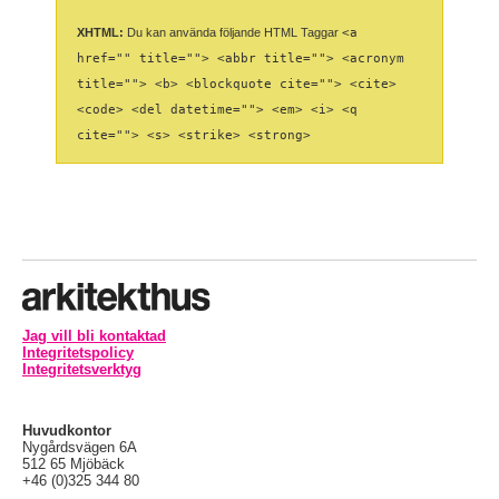
XHTML:
Du kan använda följande HTML Taggar
<a
href="" title=""> <abbr title=""> <acronym
title=""> <b> <blockquote cite=""> <cite>
<code> <del datetime=""> <em> <i> <q
cite=""> <s> <strike> <strong>
Jag vill bli kontaktad
Integritetspolicy
Integritetsverktyg
Huvudkontor
Nygårdsvägen 6A
512 65 Mjöbäck
+46 (0)325 344 80