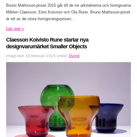
Bruno Mathsson-priset 2015 går till de tre arkitekterna och formgivarna
Mårten Claesson, Eero Koivisto och Ola Rune. Bruno Mathsson-priset
är ett av de stora formgivningsprisen...
Läs mer »
Claesson Koivisto Rune startar nya
designvarumärket Smaller Objects
Inlagt den
16 februari 2015
under
Övrigt
.