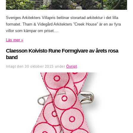
Sveriges Arkitekters Villapris belönar storartad arkitektur i det lilla
formatet. Tham & Videgård Arkitekters ”Creek House” är en av fyra
villor som kämpar om priset....
Läs mer »
Claesson Koivisto Rune Formgivare av årets rosa
band
Inlagt den
30 oktober 2015
under
Övrigt
.