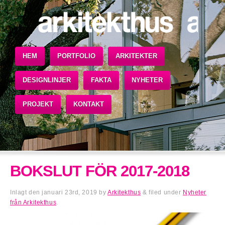
HEM
PORTFOLIO
ARKITEKTER
DESIGNLINJER
FAKTA
NYHETER
PROJEKT
KONTAKT
BOKSLUT FÖR 2017-2018
Inlagt den
januari 23rd, 2019
by
Arkitekthus
&
filed under
Nyheter
från Arkitekthus
.