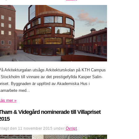
På Arkitekturgalan utsågs Arkitekturskolan på KTH Campus
i Stockholm till vinnare av det prestigefyllda Kasper Salin-
priset. Byggnaden är uppförd av Akademiska Hus i
samarbete med...
Läs mer »
Tham & Videgård nominerade till Villapriset
2015
Inlagt den
11 november 2015
under
Övrigt
.