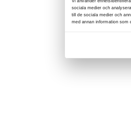
Vi använder enhetsidentifierar
sociala medier och analysera 
till de sociala medier och a
med annan information som du 