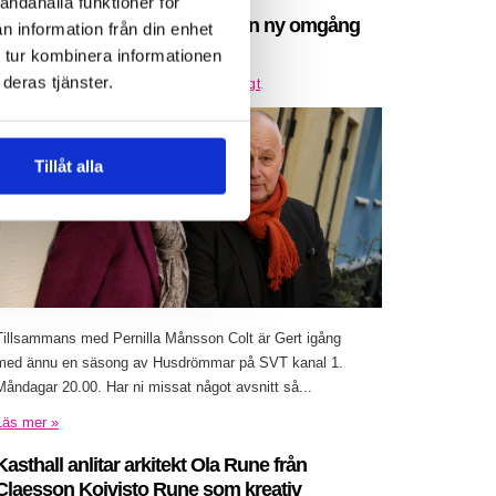
andahålla funktioner för
Gert Wingårdh är igång med en ny omgång
n information från din enhet
av Husdrömmar
 tur kombinera informationen
deras tjänster.
Inlagt den
25 februari 2016
under
Övrigt
.
Tillåt alla
Tillsammans med Pernilla Månsson Colt är Gert igång
med ännu en säsong av Husdrömmar på SVT kanal 1.
Måndagar 20.00. Har ni missat något avsnitt så...
Läs mer »
Kasthall anlitar arkitekt Ola Rune från
Claesson Koivisto Rune som kreativ