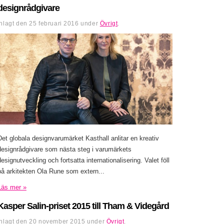
designrådgivare
Inlagt den
25 februari 2016
under
Övrigt
.
Det globala designvarumärket Kasthall anlitar en kreativ
designrådgivare som nästa steg i varumärkets
designutveckling och fortsatta internationalisering. Valet föll
på arkitekten Ola Rune som extern...
Läs mer »
Kasper Salin-priset 2015 till Tham & Videgård
Inlagt den
20 november 2015
under
Övrigt
.