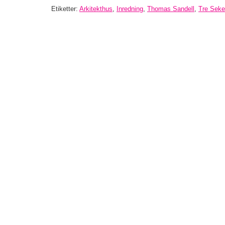
Etiketter:
Arkitekthus
,
Inredning
,
Thomas Sandell
,
Tre Seke