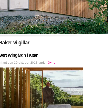
Saker vi gillar
Gert Wingårdh i rutan
Inlagt den
10 oktober 2018
under
Övrigt
.