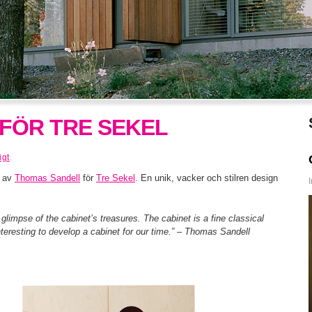
 FÖR TRE SEKEL
igt
.
t av
Thomas Sandell
för
Tre Sekel
. En unik, vacker och stilren design
glimpse of the cabinet’s treasures. The cabinet is a fine classical
interesting to develop a cabinet for our time.” – Thomas Sandell