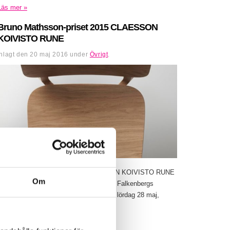
Läs mer »
Bruno Mathsson-priset 2015 CLAESSON
KOIVISTO RUNE
Inlagt den
20 maj 2016
under
Övrigt
.
Bruno Mathsson-priset 2015 CLAESSON KOIVISTO RUNE
Om
28 maj – 28 augusti 2016 Utställning på Falkenbergs
museum – designmuseum. Vernissage, lördag 28 maj,
kl.12-16 med invigning...
Läs mer »