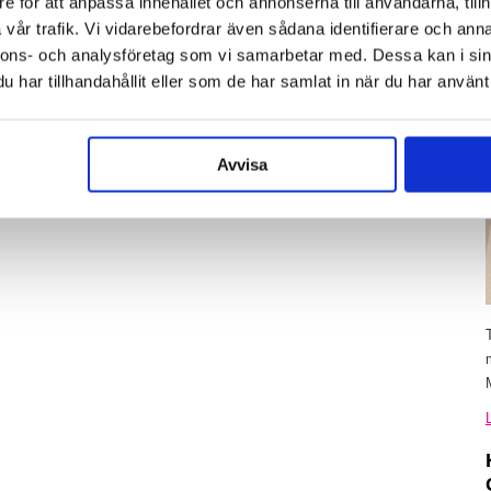
e för att anpassa innehållet och annonserna till användarna, tillh
vår trafik. Vi vidarebefordrar även sådana identifierare och anna
nnons- och analysföretag som vi samarbetar med. Dessa kan i sin
har tillhandahållit eller som de har samlat in när du har använt 
Avvisa