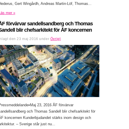
Hederus, Gert Wingårdh, Andreas Martin-Löf, Thomas...
Läs mer »
ÅF förvärvar sandellsandberg och Thomas
Sandell blir chefsarkitekt för ÅF koncernen
Inlagt den
23 maj 2016
under
Övrigt
.
Pressmeddelande•Maj 23, 2016 ÅF förvärvar
sandellsandberg och Thomas Sandell blir chefsarkitekt för
ÅF koncernen Kunderbjudandet stärks inom design och
arkitektur. – Sverige står just nu...