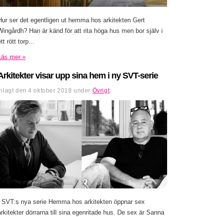
Hur ser det egentligen ut hemma hos arkitekten Gert
Wingårdh? Han är känd för att rita höga hus men bor själv i
tt rött torp...
Läs mer »
Arkitekter visar upp sina hem i ny SVT-serie
Inlagt den
4 oktober 2018
under
Övrigt
.
I SVT:s nya serie Hemma hos arkitekten öppnar sex
arkitekter dörrarna till sina egenritade hus. De sex är Sanna