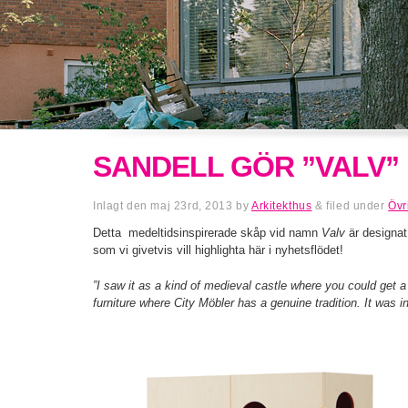
SANDELL GÖR ”VALV”
Inlagt den
maj 23rd, 2013
by
Arkitekthus
&
filed under
Övr
Detta medeltidsinspirerade skåp vid namn
Valv
är designa
som vi givetvis vill highlighta här i nyhetsflödet!
”I saw it as a kind of medieval castle where you could get a 
furniture where City Möbler has a genuine tradition. It was 