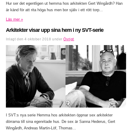
Hur ser det egentligen ut hemma hos arkitekten Gert Wingårdh? Han
är känd för att rita höga hus men bor själv i ett rött torp...
Läs mer »
Arkitekter visar upp sina hem i ny SVT-serie
Inlagt den
4 oktober 2018
under
Övrigt
.
I SVT:s nya serie Hemma hos arkitekten öppnar sex arkitekter
dörrarna till sina egenritade hus. De sex är Sanna Hederus, Gert
Wingårdh, Andreas Martin-Löf, Thomas...