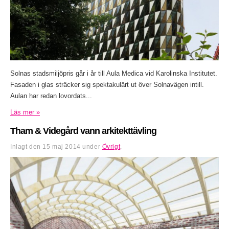
Solnas stadsmiljöpris går i år till Aula Medica vid Karolinska Institutet.
Fasaden i glas sträcker sig spektakulärt ut över Solnavägen intill.
Aulan har redan lovordats...
Läs mer »
Tham & Videgård vann arkitekttävling
Inlagt den
15 maj 2014
under
Övrigt
.