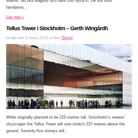
Malmö. Nu ska Magnus och hans son flytta in. De två små
familjerna...
Läs mer »
Tellus Tower i Stockholm – Gerth Wingårdh
Inlagt den
9 mars 2014
under
Övrigt
.
While originally planned to be 225 metres tall, Stockholm’s newest
skyscraper the Tellus Tower will now stretch 237 metres above the
ground. Seventy-five storeys will...