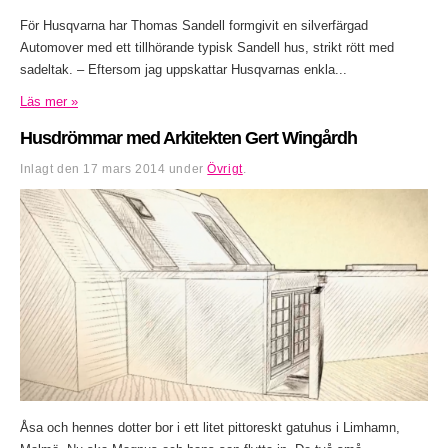
För Husqvarna har Thomas Sandell formgivit en silverfärgad
Automover med ett tillhörande typisk Sandell hus, strikt rött med
sadeltak. – Eftersom jag uppskattar Husqvarnas enkla...
Läs mer »
Husdrömmar med Arkitekten Gert Wingårdh
Inlagt den
17 mars 2014
under
Övrigt
.
Åsa och hennes dotter bor i ett litet pittoreskt gatuhus i Limhamn,