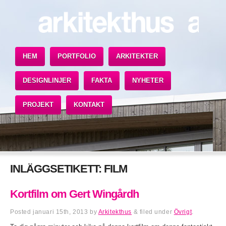
HEM
PORTFOLIO
ARKITEKTER
DESIGNLINJER
FAKTA
NYHETER
PROJEKT
KONTAKT
INLÄGGSETIKETT:
FILM
Kortfilm om Gert Wingårdh
Posted
januari 15th, 2013
by
Arkitekthus
&
filed under
Övrigt
.