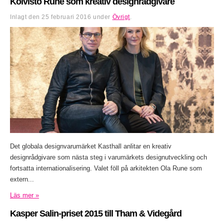
Koivisto Rune som kreativ designrådgivare
Inlagt den
25 februari 2016
under
Övrigt
.
Det globala designvarumärket Kasthall anlitar en kreativ
designrådgivare som nästa steg i varumärkets designutveckling och
fortsatta internationalisering. Valet föll på arkitekten Ola Rune som
extern...
Läs mer »
Kasper Salin-priset 2015 till Tham & Videgård