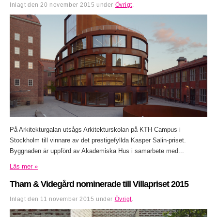
Inlagt den
20 november 2015
under
Övrigt
.
På Arkitekturgalan utsågs Arkitekturskolan på KTH Campus i
Stockholm till vinnare av det prestigefyllda Kasper Salin-priset.
Byggnaden är uppförd av Akademiska Hus i samarbete med...
Läs mer »
Tham & Videgård nominerade till Villapriset 2015
Inlagt den
11 november 2015
under
Övrigt
.