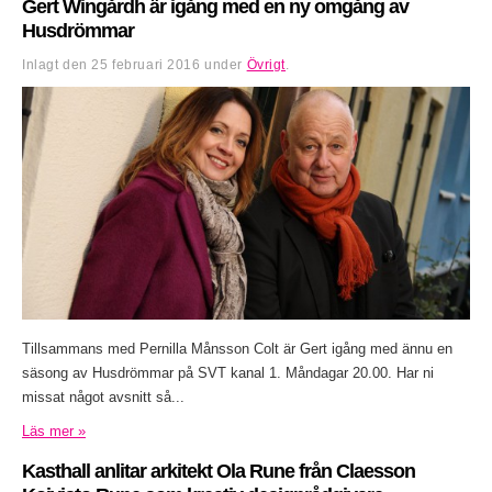
Gert Wingårdh är igång med en ny omgång av
Husdrömmar
Inlagt den
25 februari 2016
under
Övrigt
.
Tillsammans med Pernilla Månsson Colt är Gert igång med ännu en
säsong av Husdrömmar på SVT kanal 1. Måndagar 20.00. Har ni
missat något avsnitt så...
Läs mer »
Kasthall anlitar arkitekt Ola Rune från Claesson