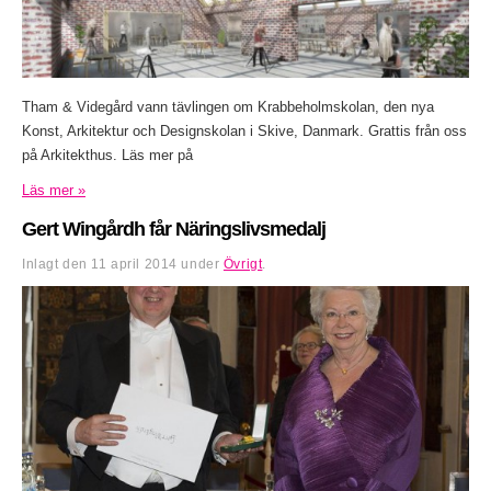
Tham & Videgård vann tävlingen om Krabbeholmskolan, den nya
Konst, Arkitektur och Designskolan i Skive, Danmark. Grattis från oss
på Arkitekthus. Läs mer på
Läs mer »
Gert Wingårdh får Näringslivsmedalj
Inlagt den
11 april 2014
under
Övrigt
.