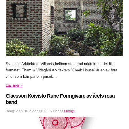
Sveriges Arkitekters Villapris belönar storartad arkitektur i det lilla
formatet. Tham & Videgård Arkitekters ”Creek House” är en av fyra
villor som kämpar om priset....
Läs mer »
Claesson Koivisto Rune Formgivare av årets rosa
band
Inlagt den
30 oktober 2015
under
Övrigt
.