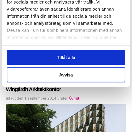
för sociala medier och analysera vår trafik. Vi
vidarebefordrar även sådana identifierare och annan
information från din enhet till de sociala medier och
annons- och analysföretag som vi samarbetar med.
Dessa kan i sin tur kombinera informationen med annan
information som du har tillhandahållit eller som de har
samlat in när du har använt deras tjänster.
Claesson Koivisto Rune har skapat en unik möbelkollektion för den
Japanska möbeltillverkare Matsuso T. Möblerna som presenterades
Tillåt alla
under imm cologne 2015, kombinerar mörka och ljusa...
Läs mer »
Avvisa
Aula Medica vinnare av årets stadsmiljöpris, ritad av
Wingårdh Arkitektkontor
Inlagt den
1 september 2014
under
Övrigt
.