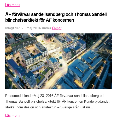
Läs mer »
ÅF förvärvar sandellsandberg och Thomas Sandell
blir chefsarkitekt för ÅF koncernen
Inlagt den
23 maj 2016
under
Övrigt
.
Pressmeddelande•Maj 23, 2016 ÅF förvärvar sandellsandberg och
Thomas Sandell blir chefsarkitekt för ÅF koncernen Kunderbjudandet
stärks inom design och arkitektur. – Sverige står just nu...
Läs mer »