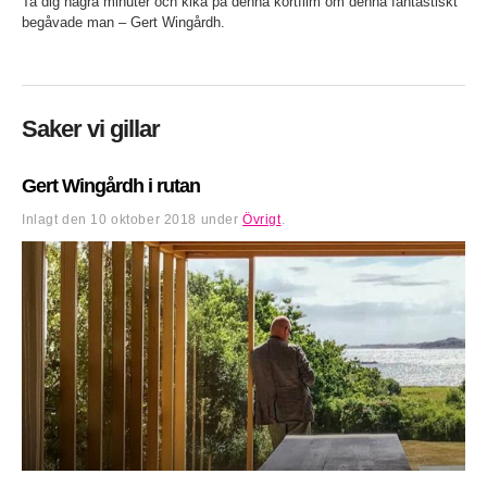
Ta dig några minuter och kika på denna kortfilm om denna fantastiskt
begåvade man – Gert Wingårdh.
Saker vi gillar
Gert Wingårdh i rutan
Inlagt den
10 oktober 2018
under
Övrigt
.