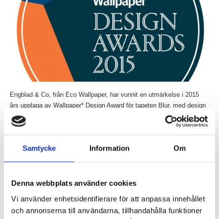
Engblad & Co, från Eco Wallpaper, har vunnit en utmärkelse i 2015
års upplaga av Wallpaper* Design Award för tapeten Blur, med design
av Claesson...
Läs mer »
Samtycke
Information
Om
Claesson Koivisto Rune gör randig möbelkollektion
för Matsuso T
Inlagt den
20 januari 2015
under
Övrigt
.
Denna webbplats använder cookies
Vi använder enhetsidentifierare för att anpassa innehållet
och annonserna till användarna, tillhandahålla funktioner