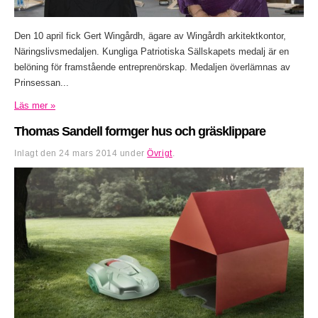
Den 10 april fick Gert Wingårdh, ägare av Wingårdh arkitektkontor,
Näringslivsmedaljen. Kungliga Patriotiska Sällskapets medalj är en
belöning för framstående entreprenörskap. Medaljen överlämnas av
Prinsessan...
Läs mer »
Thomas Sandell formger hus och gräsklippare
Inlagt den
24 mars 2014
under
Övrigt
.