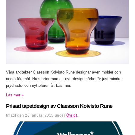
Våra arkitekter Claesson Koivisto Rune designar även möbler och
andra föremål. Nu startar man ett nytt designmärke för just mindre
prydnads- och nyttoföremål. Läs mer.
Läs mer »
Prisad tapetdesign av Claesson Koivisto Rune
Inlagt den
26 januari 2015
under
Övrigt
.