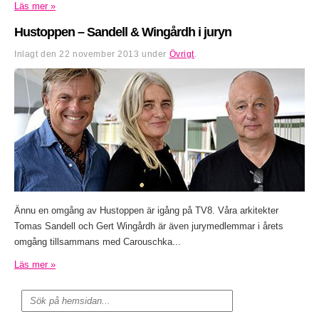
Läs mer »
Hustoppen – Sandell & Wingårdh i juryn
Inlagt den
22 november 2013
under
Övrigt
.
Ännu en omgång av Hustoppen är igång på TV8. Våra arkitekter
Tomas Sandell och Gert Wingårdh är även jurymedlemmar i årets
omgång tillsammans med Carouschka...
Läs mer »