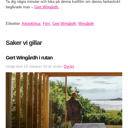
Ta dig några minuter och kika på denna kortfilm om denna fantastiskt
begåvade man –
Gert Wingårdh.
Etiketter:
Arkitekthus
,
Film
,
Gert Wingårdh
,
Wingårdh
Saker vi gillar
Gert Wingårdh i rutan
Inlagt den
10 oktober 2018
under
Övrigt
.