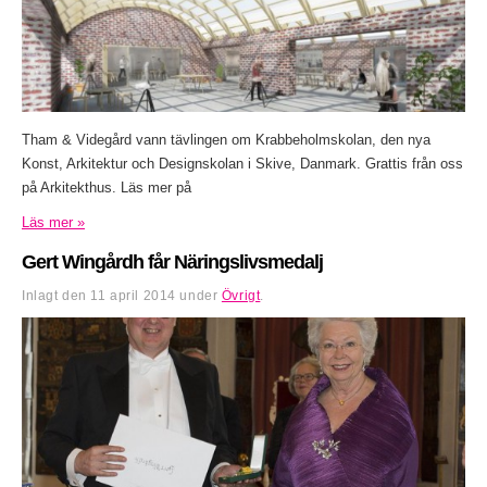
Tham & Videgård vann tävlingen om Krabbeholmskolan, den nya
Konst, Arkitektur och Designskolan i Skive, Danmark. Grattis från oss
på Arkitekthus. Läs mer på
Läs mer »
Gert Wingårdh får Näringslivsmedalj
Inlagt den
11 april 2014
under
Övrigt
.