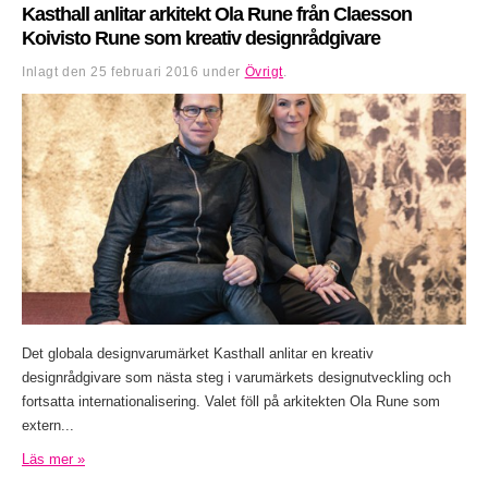
Kasthall anlitar arkitekt Ola Rune från Claesson
Koivisto Rune som kreativ designrådgivare
Inlagt den
25 februari 2016
under
Övrigt
.
Det globala designvarumärket Kasthall anlitar en kreativ
designrådgivare som nästa steg i varumärkets designutveckling och
fortsatta internationalisering. Valet föll på arkitekten Ola Rune som
extern...
Läs mer »