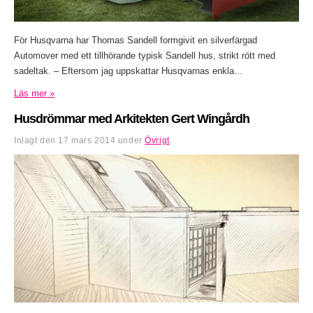
För Husqvarna har Thomas Sandell formgivit en silverfärgad
Automover med ett tillhörande typisk Sandell hus, strikt rött med
sadeltak. – Eftersom jag uppskattar Husqvarnas enkla...
Läs mer »
Husdrömmar med Arkitekten Gert Wingårdh
Inlagt den
17 mars 2014
under
Övrigt
.