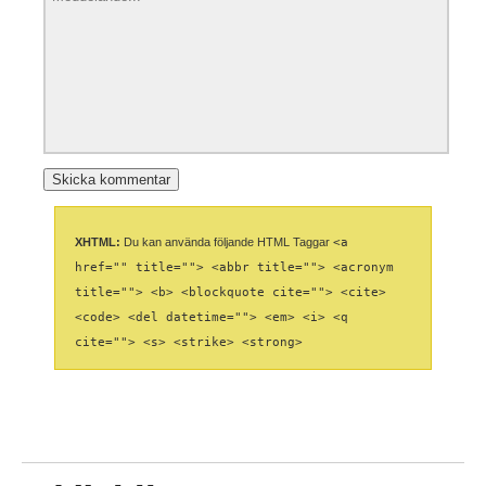
XHTML:
Du kan använda följande HTML Taggar
<a
href="" title=""> <abbr title=""> <acronym
title=""> <b> <blockquote cite=""> <cite>
<code> <del datetime=""> <em> <i> <q
cite=""> <s> <strike> <strong>