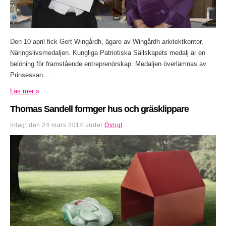
Den 10 april fick Gert Wingårdh, ägare av Wingårdh arkitektkontor,
Näringslivsmedaljen. Kungliga Patriotiska Sällskapets medalj är en
belöning för framstående entreprenörskap. Medaljen överlämnas av
Prinsessan...
Läs mer »
Thomas Sandell formger hus och gräsklippare
Inlagt den
24 mars 2014
under
Övrigt
.