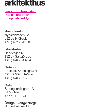
Jag vill bli kontaktad
Integritetspolicy
Integritetsverktyg
Huvudkontor
Nygårdsvägen 6A
512 65 Mjöbäck
+46 (0)325 344 80
Stockholm
Hedevägen 6
132 37 Saltsjö Boo
+46 (0)706 63 42 41
Göteborg
Frölunda Smedjegata 4
421 32 Västa Frölunda
+46 (0)703 97 62 16
Oslo
Bjerregaards gate 1A
0172 Oslo
+47 404 161 61
Övriga Sverige/Norge
Nygårdsvägen 6A