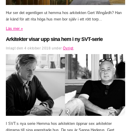
Hur ser det egentligen ut hemma hos arkitekten Gert Wingårdh? Han
är känd för att rita höga hus men bor själv i ett rött torp...
Läs mer »
Arkitekter visar upp sina hem i ny SVT-serie
Inlagt den
4 oktober 2018
under
Övrigt
.
I SVT:s nya serie Hemma hos arkitekten öppnar sex arkitekter
dörrarna till sina egenritade hus. De sex är Sanna Hederus, Gert