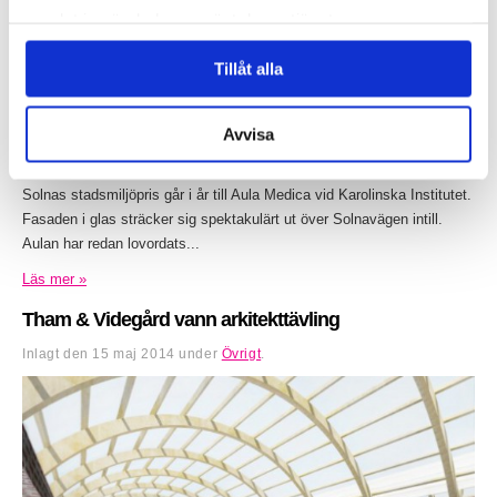
samlat in när du har använt deras tjänster.
Tillåt alla
Avvisa
Solnas stadsmiljöpris går i år till Aula Medica vid Karolinska Institutet.
Fasaden i glas sträcker sig spektakulärt ut över Solnavägen intill.
Aulan har redan lovordats...
Läs mer »
Tham & Videgård vann arkitekttävling
Inlagt den
15 maj 2014
under
Övrigt
.