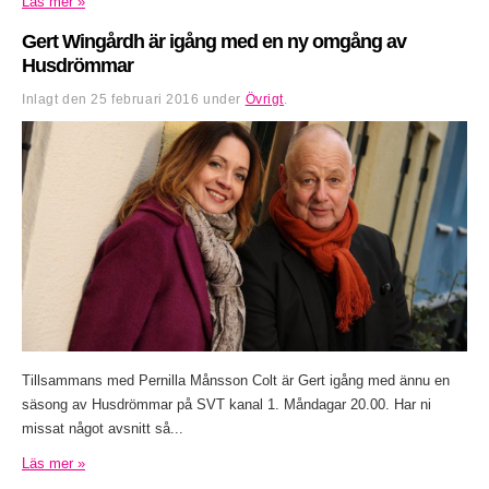
Läs mer »
Gert Wingårdh är igång med en ny omgång av
Husdrömmar
Inlagt den
25 februari 2016
under
Övrigt
.
Tillsammans med Pernilla Månsson Colt är Gert igång med ännu en
säsong av Husdrömmar på SVT kanal 1. Måndagar 20.00. Har ni
missat något avsnitt så...
Läs mer »