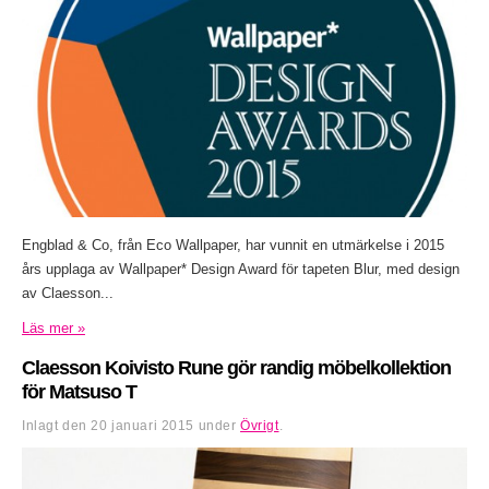
Engblad & Co, från Eco Wallpaper, har vunnit en utmärkelse i 2015
års upplaga av Wallpaper* Design Award för tapeten Blur, med design
av Claesson...
Läs mer »
Claesson Koivisto Rune gör randig möbelkollektion
för Matsuso T
Inlagt den
20 januari 2015
under
Övrigt
.