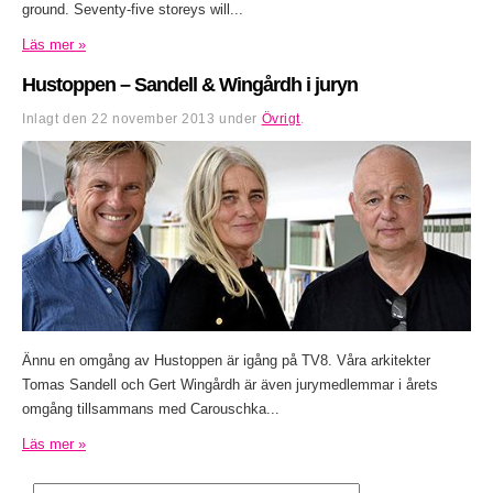
ground. Seventy-five storeys will...
Läs mer »
Hustoppen – Sandell & Wingårdh i juryn
Inlagt den
22 november 2013
under
Övrigt
.
Ännu en omgång av Hustoppen är igång på TV8. Våra arkitekter
Tomas Sandell och Gert Wingårdh är även jurymedlemmar i årets
omgång tillsammans med Carouschka...
Läs mer »