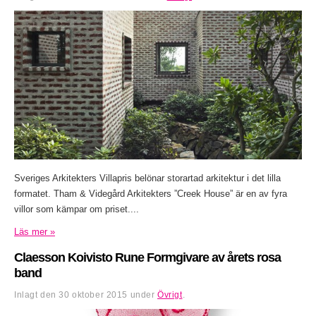
Sveriges Arkitekters Villapris belönar storartad arkitektur i det lilla
formatet. Tham & Videgård Arkitekters ”Creek House” är en av fyra
villor som kämpar om priset....
Läs mer »
Claesson Koivisto Rune Formgivare av årets rosa
band
Inlagt den
30 oktober 2015
under
Övrigt
.