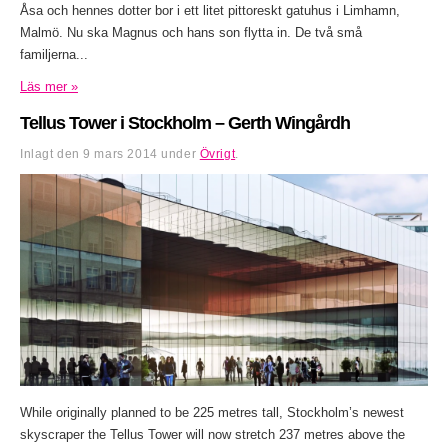
Åsa och hennes dotter bor i ett litet pittoreskt gatuhus i Limhamn,
Malmö. Nu ska Magnus och hans son flytta in. De två små
familjerna...
Läs mer »
Tellus Tower i Stockholm – Gerth Wingårdh
Inlagt den
9 mars 2014
under
Övrigt
.
While originally planned to be 225 metres tall, Stockholm’s newest
skyscraper the Tellus Tower will now stretch 237 metres above the