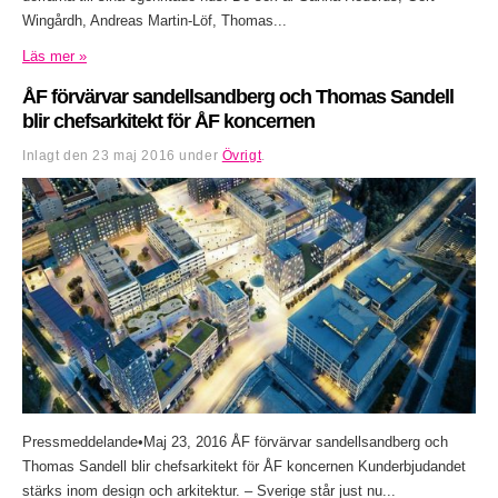
Wingårdh, Andreas Martin-Löf, Thomas...
Läs mer »
ÅF förvärvar sandellsandberg och Thomas Sandell
blir chefsarkitekt för ÅF koncernen
Inlagt den
23 maj 2016
under
Övrigt
.
Pressmeddelande•Maj 23, 2016 ÅF förvärvar sandellsandberg och
Thomas Sandell blir chefsarkitekt för ÅF koncernen Kunderbjudandet
stärks inom design och arkitektur. – Sverige står just nu...