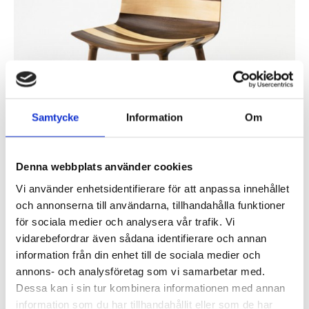
Samtycke
Information
Om
Claesson Koivisto Rune har skapat en unik möbelkollektion för den
Japanska möbeltillverkare Matsuso T. Möblerna som presenterades
Denna webbplats använder cookies
under imm cologne 2015, kombinerar mörka och ljusa...
Vi använder enhetsidentifierare för att anpassa innehållet
Läs mer »
och annonserna till användarna, tillhandahålla funktioner
Aula Medica vinnare av årets stadsmiljöpris, ritad av
för sociala medier och analysera vår trafik. Vi
Wingårdh Arkitektkontor
vidarebefordrar även sådana identifierare och annan
Inlagt den
1 september 2014
under
Övrigt
.
information från din enhet till de sociala medier och
annons- och analysföretag som vi samarbetar med.
Dessa kan i sin tur kombinera informationen med annan
information som du har tillhandahållit eller som de har