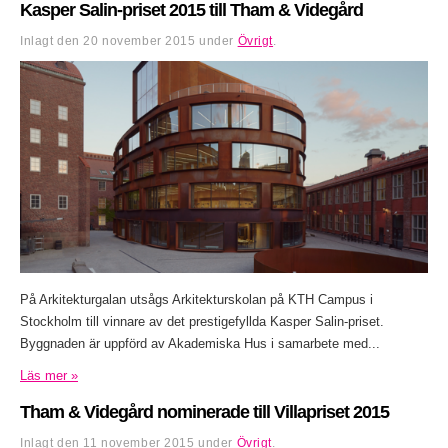
Kasper Salin-priset 2015 till Tham & Videgård
Inlagt den
20 november 2015
under
Övrigt
.
På Arkitekturgalan utsågs Arkitekturskolan på KTH Campus i
Stockholm till vinnare av det prestigefyllda Kasper Salin-priset.
Byggnaden är uppförd av Akademiska Hus i samarbete med...
Läs mer »
Tham & Videgård nominerade till Villapriset 2015
Inlagt den
11 november 2015
under
Övrigt
.