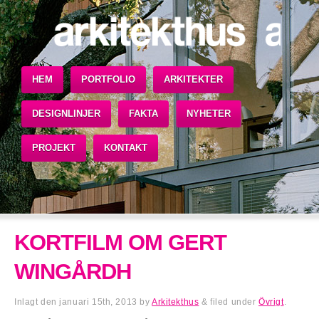
HEM
PORTFOLIO
ARKITEKTER
DESIGNLINJER
FAKTA
NYHETER
PROJEKT
KONTAKT
KORTFILM OM GERT
WINGÅRDH
Inlagt den
januari 15th, 2013
by
Arkitekthus
&
filed under
Övrigt
.