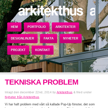
HEM
PORTFOLIO
ARKITEKTER
DESIGNLINJER
FAKTA
NYHETER
PROJEKT
KONTAKT
TEKNISKA PROBLEM
Inlagt den
december 22nd, 2014
by
Arkitekthus
&
filed under
Nyheter från Arkitekthus
.
Vi har haft problem med vårt så kallade Pop-Up fönster, det som