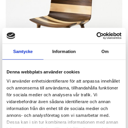
Samtycke
Information
Om
Claesson Koivisto Rune har skapat en unik möbelkollektion för den
Japanska möbeltillverkare Matsuso T. Möblerna som presenterades
Denna webbplats använder cookies
under imm cologne 2015, kombinerar mörka och ljusa...
Vi använder enhetsidentifierare för att anpassa innehållet
Läs mer »
och annonserna till användarna, tillhandahålla funktioner
för sociala medier och analysera vår trafik. Vi
Aula Medica vinnare av årets stadsmiljöpris, ritad av
Wingårdh Arkitektkontor
vidarebefordrar även sådana identifierare och annan
information från din enhet till de sociala medier och
Inlagt den
1 september 2014
under
Övrigt
.
annons- och analysföretag som vi samarbetar med.
Dessa kan i sin tur kombinera informationen med annan