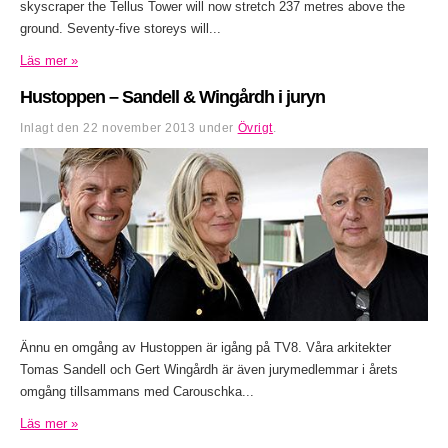
skyscraper the Tellus Tower will now stretch 237 metres above the
ground. Seventy-five storeys will...
Läs mer »
Hustoppen – Sandell & Wingårdh i juryn
Inlagt den
22 november 2013
under
Övrigt
.
Ännu en omgång av Hustoppen är igång på TV8. Våra arkitekter
Tomas Sandell och Gert Wingårdh är även jurymedlemmar i årets
omgång tillsammans med Carouschka...
Läs mer »