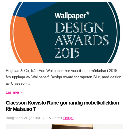
Engblad & Co, från Eco Wallpaper, har vunnit en utmärkelse i 2015
års upplaga av Wallpaper* Design Award för tapeten Blur, med design
av Claesson...
Läs mer »
Claesson Koivisto Rune gör randig möbelkollektion
för Matsuso T
Inlagt den
20 januari 2015
under
Övrigt
.