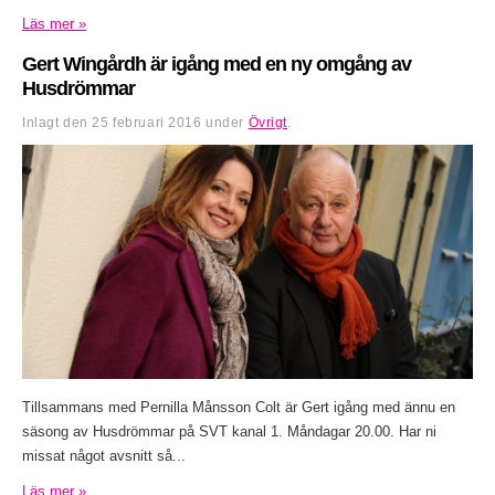
Läs mer »
Gert Wingårdh är igång med en ny omgång av
Husdrömmar
Inlagt den
25 februari 2016
under
Övrigt
.
Tillsammans med Pernilla Månsson Colt är Gert igång med ännu en
säsong av Husdrömmar på SVT kanal 1. Måndagar 20.00. Har ni
missat något avsnitt så...
Läs mer »