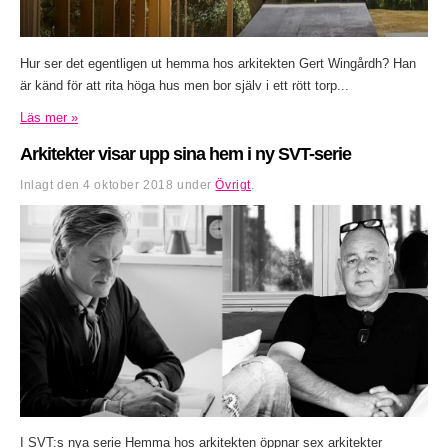
Hur ser det egentligen ut hemma hos arkitekten Gert Wingårdh? Han
är känd för att rita höga hus men bor själv i ett rött torp...
Läs mer »
Arkitekter visar upp sina hem i ny SVT-serie
Inlagt den
4 oktober 2018
under
Övrigt
.
I SVT:s nya serie Hemma hos arkitekten öppnar sex arkitekter