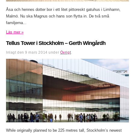
Åsa och hennes dotter bor i ett litet pittoreskt gatuhus i Limhamn,
Malmö. Nu ska Magnus och hans son flytta in. De två små
familjerna...
Läs mer »
Tellus Tower i Stockholm – Gerth Wingårdh
Inlagt den
9 mars 2014
under
Övrigt
.
While originally planned to be 225 metres tall, Stockholm’s newest