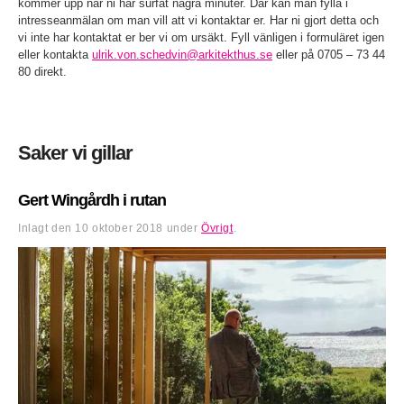
kommer upp när ni har surfat några minuter. Där kan man fylla i
intresseanmälan om man vill att vi kontaktar er. Har ni gjort detta och
vi inte har kontaktat er ber vi om ursäkt. Fyll vänligen i formuläret igen
eller kontakta
ulrik.von.schedvin@arkitekthus.se
eller på 0705 – 73 44
80 direkt.
Saker vi gillar
Gert Wingårdh i rutan
Inlagt den
10 oktober 2018
under
Övrigt
.