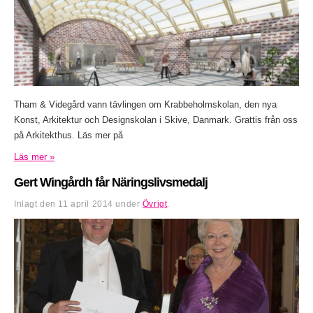
Tham & Videgård vann tävlingen om Krabbeholmskolan, den nya
Konst, Arkitektur och Designskolan i Skive, Danmark. Grattis från oss
på Arkitekthus. Läs mer på
Läs mer »
Gert Wingårdh får Näringslivsmedalj
Inlagt den
11 april 2014
under
Övrigt
.