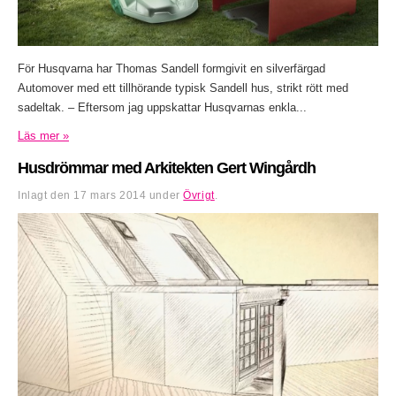
För Husqvarna har Thomas Sandell formgivit en silverfärgad
Automover med ett tillhörande typisk Sandell hus, strikt rött med
sadeltak. – Eftersom jag uppskattar Husqvarnas enkla...
Läs mer »
Husdrömmar med Arkitekten Gert Wingårdh
Inlagt den
17 mars 2014
under
Övrigt
.