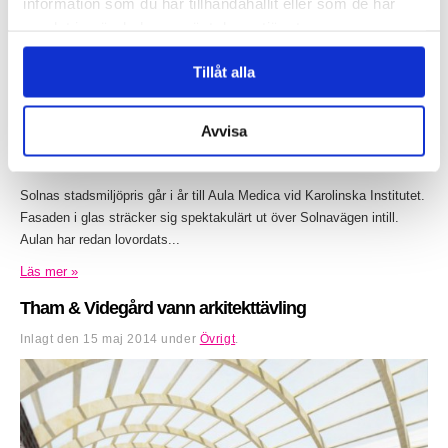
information som du har tillhandahållit eller som de har
samlat in när du har använt deras tjänster.
Tillåt alla
Avvisa
Solnas stadsmiljöpris går i år till Aula Medica vid Karolinska Institutet.
Fasaden i glas sträcker sig spektakulärt ut över Solnavägen intill.
Aulan har redan lovordats...
Läs mer »
Tham & Videgård vann arkitekttävling
Inlagt den
15 maj 2014
under
Övrigt
.