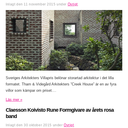
Inlagt den
11 november 2015
under
Övrigt
.
Sveriges Arkitekters Villapris belönar storartad arkitektur i det lilla
formatet. Tham & Videgård Arkitekters ”Creek House” är en av fyra
villor som kämpar om priset....
Läs mer »
Claesson Koivisto Rune Formgivare av årets rosa
band
Inlagt den
30 oktober 2015
under
Övrigt
.