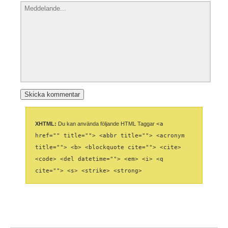
XHTML:
Du kan använda följande HTML Taggar
<a
href="" title=""> <abbr title=""> <acronym
title=""> <b> <blockquote cite=""> <cite>
<code> <del datetime=""> <em> <i> <q
cite=""> <s> <strike> <strong>