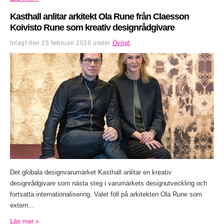
Kasthall anlitar arkitekt Ola Rune från Claesson
Koivisto Rune som kreativ designrådgivare
Inlagt den
25 februari 2016
under
Övrigt
.
Det globala designvarumärket Kasthall anlitar en kreativ
designrådgivare som nästa steg i varumärkets designutveckling och
fortsatta internationalisering. Valet föll på arkitekten Ola Rune som
extern...
Läs mer »