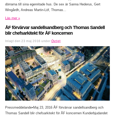
dörrarna till sina egenritade hus. De sex är Sanna Hederus, Gert
Wingårdh, Andreas Martin-Löf, Thomas...
Läs mer »
ÅF förvärvar sandellsandberg och Thomas Sandell
blir chefsarkitekt för ÅF koncernen
Inlagt den
23 maj 2016
under
Övrigt
.
Pressmeddelande•Maj 23, 2016 ÅF förvärvar sandellsandberg och
Thomas Sandell blir chefsarkitekt för ÅF koncernen Kunderbjudandet