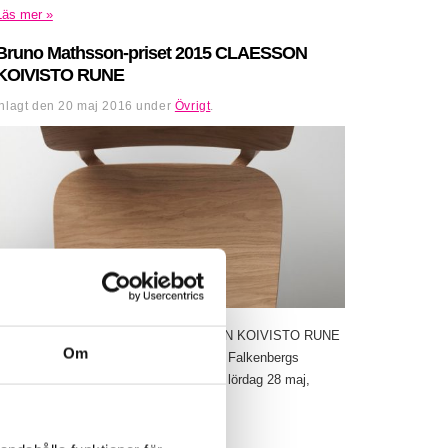
Läs mer »
Bruno Mathsson-priset 2015 CLAESSON
KOIVISTO RUNE
Inlagt den
20 maj 2016
under
Övrigt
.
Bruno Mathsson-priset 2015 CLAESSON KOIVISTO RUNE
Om
28 maj – 28 augusti 2016 Utställning på Falkenbergs
museum – designmuseum. Vernissage, lördag 28 maj,
kl.12-16 med invigning...
Läs mer »