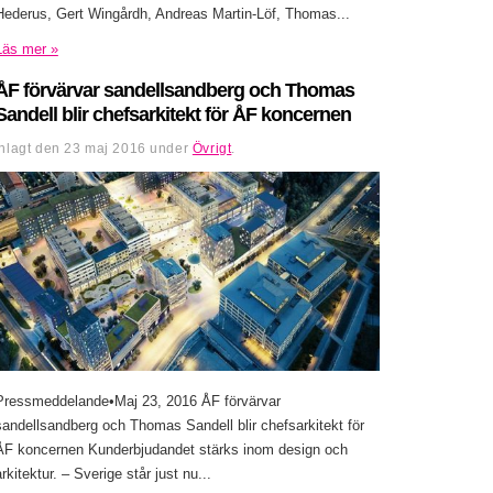
Hederus, Gert Wingårdh, Andreas Martin-Löf, Thomas...
Läs mer »
ÅF förvärvar sandellsandberg och Thomas
Sandell blir chefsarkitekt för ÅF koncernen
Inlagt den
23 maj 2016
under
Övrigt
.
Pressmeddelande•Maj 23, 2016 ÅF förvärvar
sandellsandberg och Thomas Sandell blir chefsarkitekt för
ÅF koncernen Kunderbjudandet stärks inom design och
arkitektur. – Sverige står just nu...