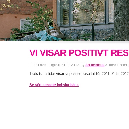
VI VISAR POSITIVT RE
Inlagt den
augusti 21st, 2012
by
Arkitekthus
&
filed under
Trots tuffa tider visar vi positivt resultat för 2011-04 till 201
Se vårt senaste bokslut här »