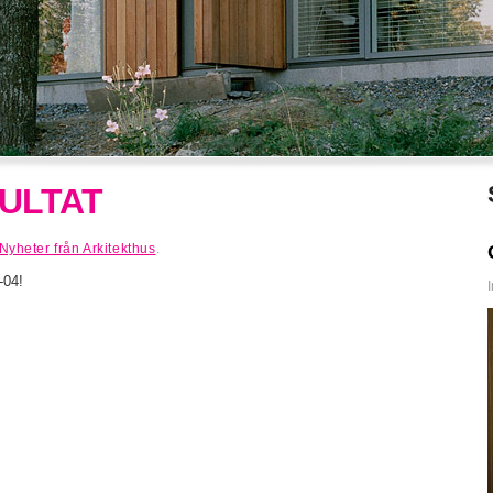
SULTAT
Nyheter från Arkitekthus
.
2-04!