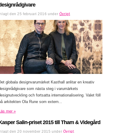
designrådgivare
Inlagt den
25 februari 2016
under
Övrigt
.
Det globala designvarumärket Kasthall anlitar en kreativ
designrådgivare som nästa steg i varumärkets
designutveckling och fortsatta internationalisering. Valet föll
på arkitekten Ola Rune som extern...
Läs mer »
Kasper Salin-priset 2015 till Tham & Videgård
Inlagt den
20 november 2015
under
Övrigt
.