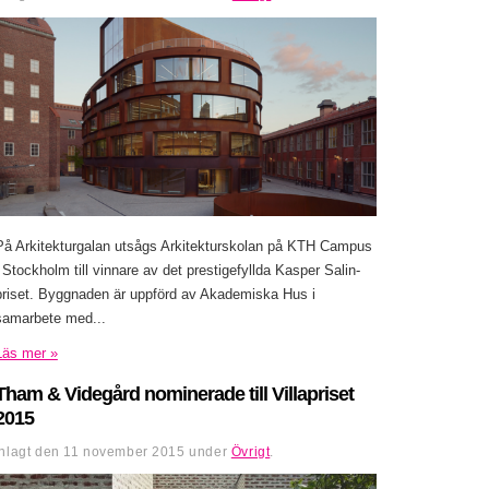
På Arkitekturgalan utsågs Arkitekturskolan på KTH Campus
i Stockholm till vinnare av det prestigefyllda Kasper Salin-
priset. Byggnaden är uppförd av Akademiska Hus i
samarbete med...
Läs mer »
Tham & Videgård nominerade till Villapriset
2015
Inlagt den
11 november 2015
under
Övrigt
.