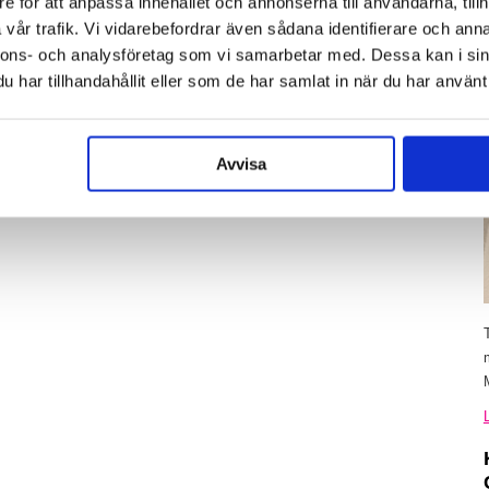
e för att anpassa innehållet och annonserna till användarna, tillh
vår trafik. Vi vidarebefordrar även sådana identifierare och anna
nnons- och analysföretag som vi samarbetar med. Dessa kan i sin
har tillhandahållit eller som de har samlat in när du har använt 
Avvisa