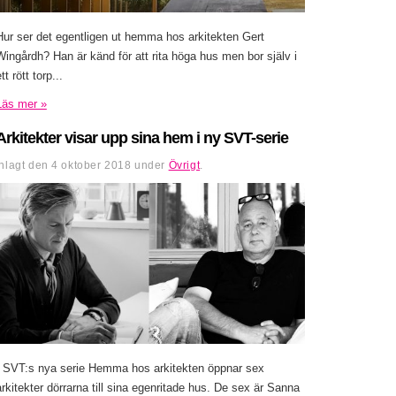
Hur ser det egentligen ut hemma hos arkitekten Gert
Wingårdh? Han är känd för att rita höga hus men bor själv i
tt rött torp...
Läs mer »
Arkitekter visar upp sina hem i ny SVT-serie
Inlagt den
4 oktober 2018
under
Övrigt
.
I SVT:s nya serie Hemma hos arkitekten öppnar sex
arkitekter dörrarna till sina egenritade hus. De sex är Sanna