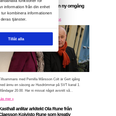
andahålla funktioner för
Gert Wingårdh är igång med en ny omgång
n information från din enhet
av Husdrömmar
 tur kombinera informationen
deras tjänster.
Inlagt den
25 februari 2016
under
Övrigt
.
Tillåt alla
Tillsammans med Pernilla Månsson Colt är Gert igång
med ännu en säsong av Husdrömmar på SVT kanal 1.
Måndagar 20.00. Har ni missat något avsnitt så...
Läs mer »
Kasthall anlitar arkitekt Ola Rune från
Claesson Koivisto Rune som kreativ