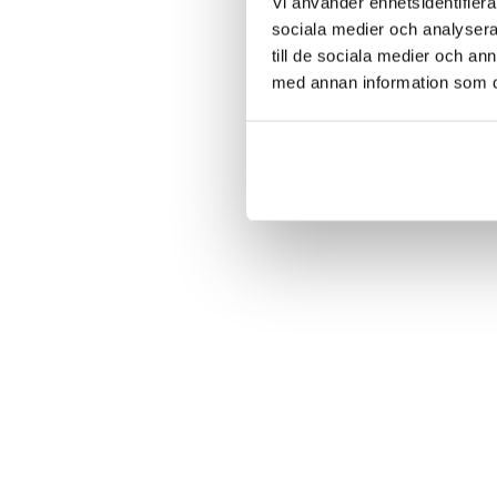
Vi använder enhetsidentifierar
sociala medier och analysera 
till de sociala medier och a
med annan information som du 