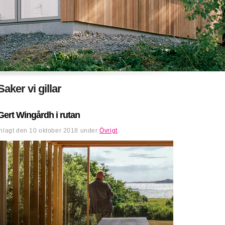
Saker vi gillar
Gert Wingårdh i rutan
Inlagt den
10 oktober 2018
under
Övrigt
.